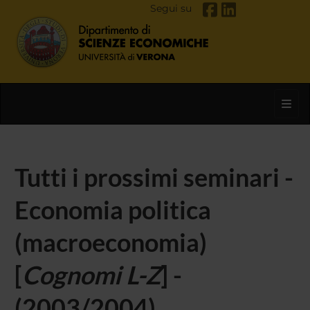
Segui su
Toggl
Tutti i prossimi seminari -
Economia politica
(macroeconomia)
[
Cognomi L-Z
] -
(2003/2004)