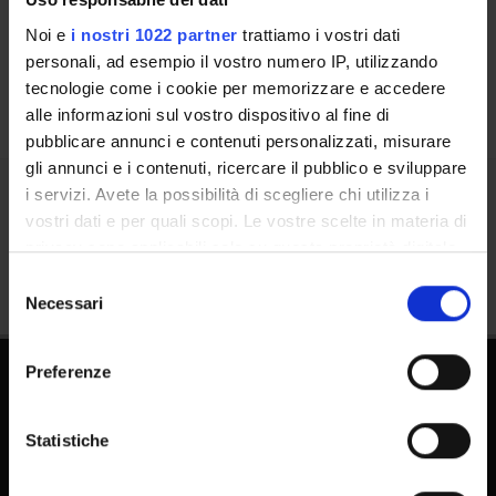
Calendario
Noi e
i nostri 1022 partner
trattiamo i vostri dati
personali, ad esempio il vostro numero IP, utilizzando
tecnologie come i cookie per memorizzare e accedere
alle informazioni sul vostro dispositivo al fine di
pubblicare annunci e contenuti personalizzati, misurare
gli annunci e i contenuti, ricercare il pubblico e sviluppare
i servizi. Avete la possibilità di scegliere chi utilizza i
Condividi
vostri dati e per quali scopi. Le vostre scelte in materia di
privacy sono applicabili solo su questa proprietà digitale
in cui avete effettuato le vostre scelte. È possibile
Selezione
modificare o revocare il proprio consenso in qualsiasi
Necessari
del
momento dalla Dichiarazione sui cookie o facendo clic
consenso
sull'icona di attivazione della privacy.
Preferenze
Con il tuo consenso, vorremmo anche:
raccogliere informazioni sulla tua posizione
Statistiche
geografica, con un'approssimazione di qualche
metro,