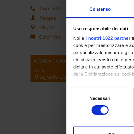
Contacts
Consenso
Eugeni
People
Places
Uso responsabile dei dati
Calendar
Noi e
i nostri 1022 partner
t
cookie per memorizzare e acce
personalizzati, misurare gli an
chi utilizza i vostri dati e pe
AGENDA DI OGGI
digitale in cui avete effettua
dom
dalla Dichiarazione sui cookie
9 agosto 2026
Con il tuo consenso, vorrem
Selezione
raccogliere informazi
Necessari
del
Identificare il tuo di
consenso
digitali).
Approfondisci come vengono el
modificare o ritirare il tuo 