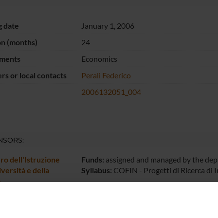
g date
January 1, 2006
on (months)
24
ments
Economics
s or local contacts
Perali Federico
2006132051_004
NSORS:
ro dell'Istruzione
Funds:
assigned and managed by the de
iversità e della
Syllabus:
COFIN - Progetti di Ricerca di 
a
ECT PARTICIPANTS