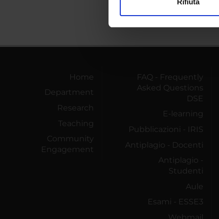
Rifiuta
Utilizziamo i cookie per perso
nostro traffico. Condividiamo 
di analisi dei dati web, pubbl
che hanno raccolto dal tuo uti
Home
FAQ - Frequently
Asked Questions
Department
DSE
Research
E-learning
Teaching
Pubblicazioni - IRIS
Community
Antiplagio - Docenti
Engagement
Antiplagio -
Studenti
Aule
Esami - ESSE3
Webmail