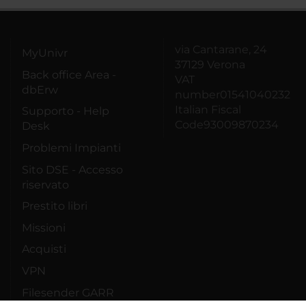
via Cantarane, 24
MyUnivr
37129 Verona
Back office Area -
VAT
dbErw
number01541040232
Italian Fiscal
Supporto - Help
Code93009870234
Desk
Problemi Impianti
Sito DSE - Accesso
riservato
Prestito libri
Missioni
Acquisti
VPN
Filesender GARR