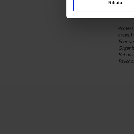
and act
Rifiuta
events,
Utilizziamo i cookie per perso
been De
nostro traffico. Condividiamo 
di analisi dei dati web, pubbl
Profess
che hanno raccolto dal tuo uti
areas, 
Econom
Organiz
Behavio
Psycho