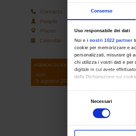
Abou
Consenso
Contacts
People
OFF
Places
Uso responsabile dei dati
Wednes
Calendar
Noi e
i nostri 1022 partner
t
cookie per memorizzare e acce
Curric
personalizzati, misurare gli an
chi utilizza i vostri dati e pe
AGENDA DI OGGI
digitale in cui avete effettua
dom
dalla Dichiarazione sui cookie
9 agosto 2026
Luca Za
chairs 
Con il tuo consenso, vorrem
Selezione
raccogliere informazi
Necessari
del
He rece
Identificare il tuo di
consenso
London 
digitali).
of East
Approfondisci come vengono el
Bologna
undergr
modificare o ritirare il tuo 