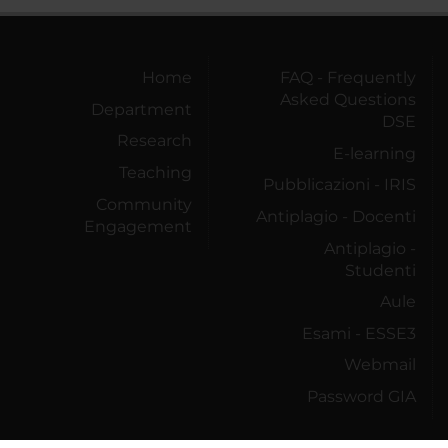
Home
FAQ - Frequently
Asked Questions
Department
DSE
Research
E-learning
Teaching
Pubblicazioni - IRIS
Community
Antiplagio - Docenti
Engagement
Antiplagio -
Studenti
Aule
Esami - ESSE3
Webmail
Password GIA