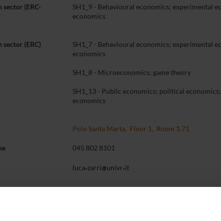
 sector (ERC-
SH1_9 - Behavioural economics; experimental e
economics
 sector (ERC)
SH1_7 - Behavioural economics; experimental e
economics
SH1_8 - Microeconomics; game theory
SH1_13 - Public economics; political economics;
economics
Polo Santa Marta, Floor 1, Room 1.71
ne
045 802 8101
luca
zarri
univr
it