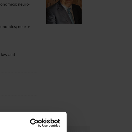
conomics; neuro-
conomics; neuro-
 law and