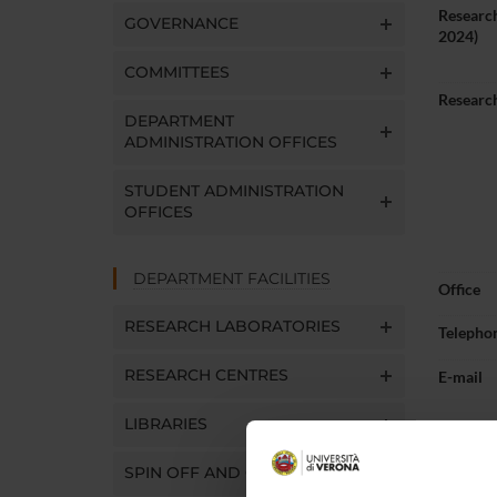
Research
GOVERNANCE
2024)
COMMITTEES
Research
DEPARTMENT
ADMINISTRATION OFFICES
STUDENT ADMINISTRATION
OFFICES
DEPARTMENT FACILITIES
Office
RESEARCH LABORATORIES
Telepho
RESEARCH CENTRES
E-mail
LIBRARIES
SPIN OFF AND COMPANIES