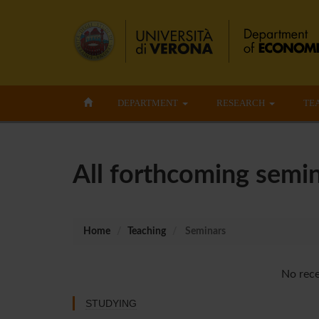
DEPARTMENT
RESEARCH
TE
All forthcoming semin
Home
Teaching
Seminars
No rece
STUDYING