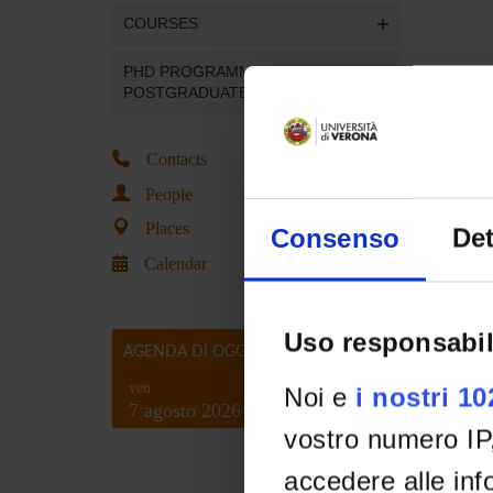
COURSES
PHD PROGRAMMES AND
POSTGRADUATE TRAINING
Contacts
People
Places
Consenso
Det
Calendar
Uso responsabil
AGENDA DI OGGI
ven
Noi e
i nostri 1
7 agosto 2026
vostro numero IP
accedere alle info