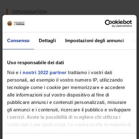
ORGANISATION
GOVERNANCE
COMMITTEES
Consenso
Dettagli
Impostazioni degli annunci
In
DEPARTMENT ADMINISTRATION OFFICES
Uso responsabile dei dati
STUDENT ADMINISTRATION OFFICES
Noi e
i nostri 1022 partner
trattiamo i vostri dati
personali, ad esempio il vostro numero IP, utilizzando
DEPARTMENT FACILITIES
tecnologie come i cookie per memorizzare e accedere
RESEARCH LABORATORIES
alle informazioni sul vostro dispositivo al fine di
pubblicare annunci e contenuti personalizzati, misurare
RESEARCH CENTRES
gli annunci e i contenuti, ricercare il pubblico e sviluppare
i servizi. Avete la possibilità di scegliere chi utilizza i
LIBRARIES
vostri dati e per quali scopi. Le vostre scelte in materia di
privacy sono applicabili solo su questa proprietà digitale
SPIN OFF AND COMPANIES