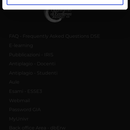
analizzare il nostro traffico. Condividiamo inoltre
informazioni sul modo in cui utilizzi il nostro sito con i
nostri partner che si occupano di analisi dei dati web,
pubblicità e social media, i quali potrebbero combinarle
con altre informazioni che hai fornito loro o che hanno
FAQ - Frequently Asked Questions DSE
raccolto dal tuo utilizzo dei loro servizi.
E-learning
Pubblicazioni - IRIS
Antiplagio - Docenti
Antiplagio - Studenti
Aule
Esami - ESSE3
Webmail
Password GIA
MyUnivr
Back office Area - dbErw