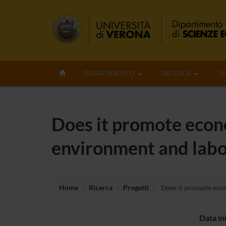
DIPARTIMENTO
RICERCA
D
Does it promote econ
environment and lab
Home
Ricerca
Progetti
Does it promote eco
Data in