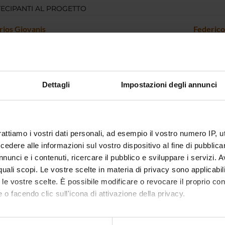
ECIPANTI AL PROGETTO
rios Giovanis
Federico
DI RICERCA COINVOLTE DAL PROGETTO
Dettagli
Impostazioni degli annunci
conomia, Economia internazionale e Sviluppo
raphic Economics
onmental Economics
rattiamo i vostri dati personali, ad esempio il vostro numero IP, 
a quantitativa
dere alle informazioni sul vostro dispositivo al fine di pubblica
l Financial Markets
nunci e i contenuti, ricercare il pubblico e sviluppare i servizi. A
r quali scopi. Le vostre scelte in materia di privacy sono applicabi
ia sanitaria
to le vostre scelte. È possibile modificare o revocare il proprio 
h
 o facendo clic sull'icona di attivazione della privacy.
ia del benessere e delle scelte collettive
hold Behavior and Family Economics
mo anche: