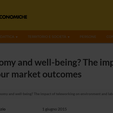
IDATTICA
TERRITORIO E SOCIETÀ
PERSONE
CON
omy and well-being? The imp
our market outcomes
nomy and well-being? The impact of teleworking on environment and la
izio
1 giugno 2015