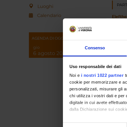
PART
Luoghi
Calendario
Elefthe
AGENDA DI OGGI
AREE 
gio
Consenso
Macroe
6 agosto 2026
Demog
Uso responsabile dei dati
Envir
Noi e
i nostri 1022 partner
t
Finanz
cookie per memorizzare e acce
Genera
personalizzati, misurare gli an
chi utilizza i vostri dati e pe
Econom
digitale in cui avete effettua
Healt
dalla Dichiarazione sui cookie
Econom
House
Con il tuo consenso, vorrem
Selezione