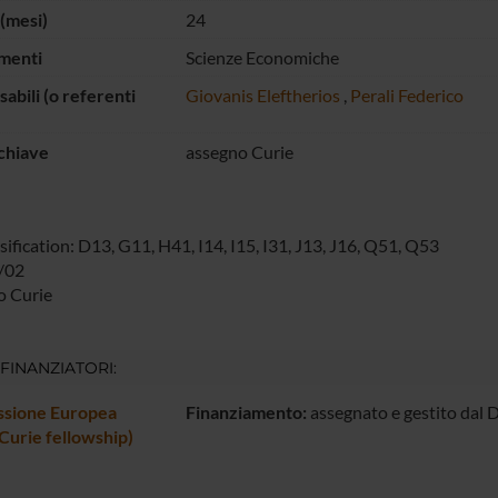
(mesi)
24
menti
Scienze Economiche
abili (o referenti
Giovanis Eleftherios
,
Perali Federico
chiave
assegno Curie
sification: D13, G11, H41, I14, I15, I31, J13, J16, Q51, Q53
/02
o Curie
 FINANZIATORI:
sione Europea
Finanziamento:
assegnato e gestito dal 
Curie fellowship)