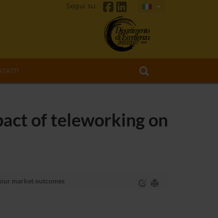
Segui su
TATTI
act of teleworking on
bour market outcomes