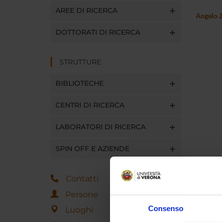
AREE DI RICERCA
Angelo 
DOTTORATI DI RICERCA
STRUTTURE
BIBLIOTECHE
CENTRI DI RICERCA
LABORATORI DI RICERCA
SPIN OFF E AZIENDE
Contatti
Persone
Consenso
Luoghi