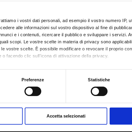
rattiamo i vostri dati personali, ad esempio il vostro numero IP, 
dere alle informazioni sul vostro dispositivo al fine di pubblica
nunci e i contenuti, ricercare il pubblico e sviluppare i servizi. A
r quali scopi. Le vostre scelte in materia di privacy sono applicabi
to le vostre scelte. È possibile modificare o revocare il proprio 
 o facendo clic sull'icona di attivazione della privacy.
mo anche:
oni sulla tua posizione geografica, con un'approssimazione di qu
Preferenze
Statistiche
spositivo, scansionandolo attivamente alla ricerca di caratteristich
Condividi
aborati i tuoi dati personali e imposta le tue preferenze nella
s
consenso in qualsiasi momento dalla Dichiarazione sui cookie.
Accetta selezionati
nalizzare contenuti ed annunci, per fornire funzionalità dei socia
inoltre informazioni sul modo in cui utilizzi il nostro sito con i n