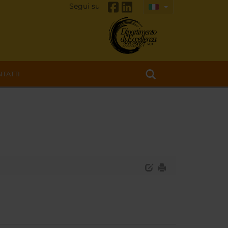
Segui su
TATTI