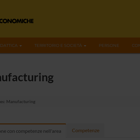
IDATTICA
TERRITORIO E SOCIETÀ
PERSONE
CON
nufacturing
ies: Manufacturing
Competenze
ne con competenze nell'area