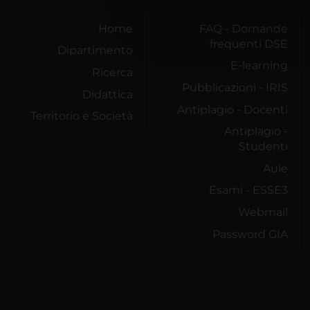
di analisi dei dati web, pubbl
che hanno raccolto dal tuo uti
Home
FAQ - Domande
frequenti DSE
Dipartimento
E-learning
Ricerca
Pubblicazioni - IRIS
Didattica
Antiplagio - Docenti
Territorio e Società
Antiplagio -
Studenti
Aule
Esami - ESSE3
Webmail
Password GIA