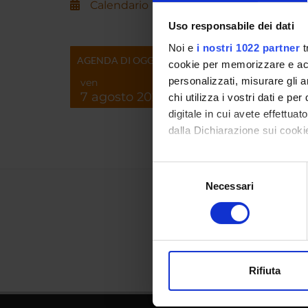
Calendario
Uso responsabile dei dati
Noi e
i nostri 1022 partner
t
AGENDA DI OGGI
cookie per memorizzare e acce
personalizzati, misurare gli an
ven
7 agosto 2026
chi utilizza i vostri dati e pe
digitale in cui avete effettua
dalla Dichiarazione sui cookie
Con il tuo consenso, vorrem
Selezione
raccogliere informazi
Necessari
del
Identificare il tuo di
consenso
digitali).
Approfondisci come vengono el
modificare o ritirare il tuo 
Rifiuta
Utilizziamo i cookie per perso
nostro traffico. Condividiamo 