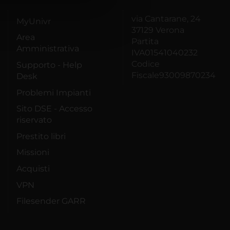
azioni che hai fornito loro o
via Cantarane, 24
MyUnivr
37129 Verona
Area
Partita
Amministrativa
IVA01541040232
Codice
Supporto - Help
Fiscale93009870234
Desk
Problemi Impianti
Sito DSE - Accesso
riservato
Prestito libri
Missioni
Acquisti
VPN
Filesender GARR