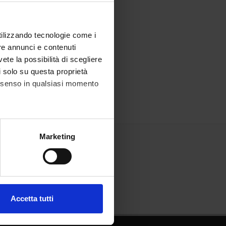
utilizzando tecnologie come i
re annunci e contenuti
vete la possibilità di scegliere
li solo su questa proprietà
consenso in qualsiasi momento
alche metro,
Marketing
e specifiche (impronte
ezione dettagli
. Puoi
Accetta tutti
l media e per analizzare il
ostri partner che si occupano