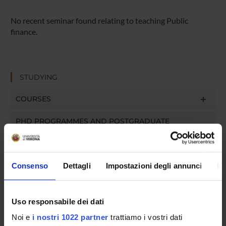
No recent seminar found relating to teaching Public
finance.
STUDYING
COURSES
PHD PROGRAMMES AND POSTGRADUATE
TRAINING
Contacts
Consenso
Dettagli
Impostazioni degli annunci
In
People
Places
Uso responsabile dei dati
Calendar
Noi e
i nostri 1022 partner
trattiamo i vostri dati