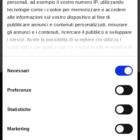
personali, ad esempio il vostro numero IP, utilizzando
tecnologie come i cookie per memorizzare e accedere
alle informazioni sul vostro dispositivo al fine di
pubblicare annunci e contenuti personalizzati, misurare
gli annunci e i contenuti, ricercare il pubblico e sviluppare
Share
i servizi. Avete la possibilità di scegliere chi utilizza i
vostri dati e per quali scopi. Le vostre scelte in materia di
privacy sono applicabili solo su questa proprietà digitale
in cui avete effettuato le vostre scelte. È possibile
Selezione
modificare o revocare il proprio consenso in qualsiasi
Necessari
del
momento dalla Dichiarazione sui cookie o facendo clic
consenso
sull'icona di attivazione della privacy.
Preferenze
Con il tuo consenso, vorremmo anche:
raccogliere informazioni sulla tua posizione
Statistiche
geografica, con un'approssimazione di qualche
FAQ - Frequently Asked Questions DSE
metro,
Marketing
Identificare il tuo dispositivo, scansionandolo
E-learning
attivamente alla ricerca di caratteristiche specifiche