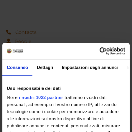
Contacts
People
Places
Calendar
Consenso
Dettagli
Impostazioni degli annunci
In
Uso responsabile dei dati
Noi e
i nostri 1022 partner
trattiamo i vostri dati
personali, ad esempio il vostro numero IP, utilizzando
Share
tecnologie come i cookie per memorizzare e accedere
alle informazioni sul vostro dispositivo al fine di
pubblicare annunci e contenuti personalizzati, misurare