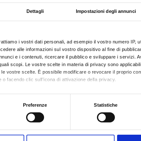
Dettagli
Impostazioni degli annunci
rattiamo i vostri dati personali, ad esempio il vostro numero IP, 
dere alle informazioni sul vostro dispositivo al fine di pubblica
nunci e i contenuti, ricercare il pubblico e sviluppare i servizi. A
r quali scopi. Le vostre scelte in materia di privacy sono applicabi
to le vostre scelte. È possibile modificare o revocare il proprio 
 o facendo clic sull'icona di attivazione della privacy.
mo anche:
oni sulla tua posizione geografica, con un'approssimazione di qu
Preferenze
Statistiche
spositivo, scansionandolo attivamente alla ricerca di caratteristich
aborati i tuoi dati personali e imposta le tue preferenze nella
s
Share
consenso in qualsiasi momento dalla Dichiarazione sui cookie.