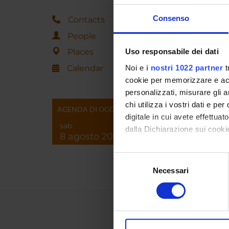
Consenso
Contacts
People
Places
Uso responsabile dei dati
Calendar
Noi e
i nostri 1022 partner
t
cookie per memorizzare e acce
personalizzati, misurare gli an
chi utilizza i vostri dati e pe
AGENDA DI OGGI
digitale in cui avete effettua
sab
dalla Dichiarazione sui cookie
8 agosto 2026
Con il tuo consenso, vorrem
Selezione
raccogliere informazi
Necessari
del
Identificare il tuo di
consenso
digitali).
Approfondisci come vengono el
modificare o ritirare il tuo 