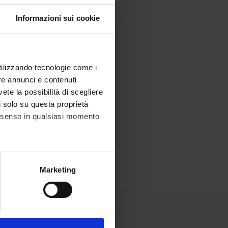
Informazioni sui cookie
utilizzando tecnologie come i
re annunci e contenuti
vete la possibilità di scegliere
li solo su questa proprietà
consenso in qualsiasi momento
alche metro,
Marketing
e specifiche (impronte
ezione dettagli
. Puoi