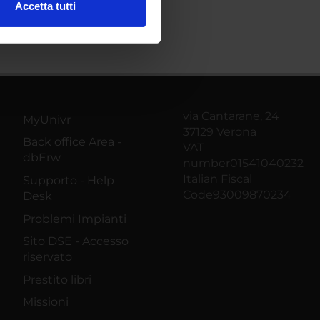
Accetta tutti
l media e per analizzare il
ostri partner che si occupano
azioni che hai fornito loro o
via Cantarane, 24
MyUnivr
37129 Verona
Back office Area -
VAT
dbErw
number01541040232
Italian Fiscal
Supporto - Help
Code93009870234
Desk
Problemi Impianti
Sito DSE - Accesso
riservato
Prestito libri
Missioni