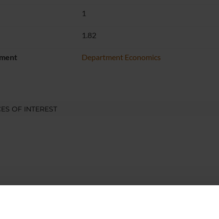
1
1.82
ment
Department Economics
ES OF INTEREST