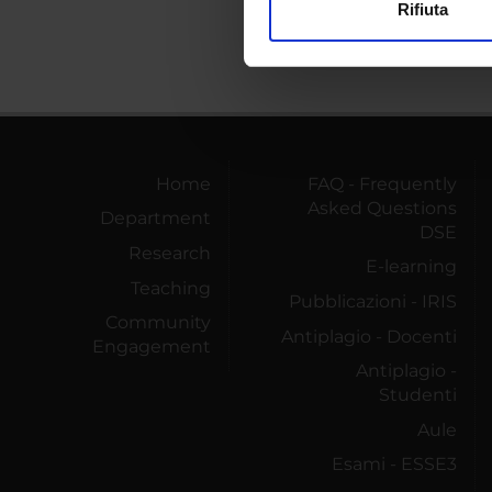
Rifiuta
Utilizziamo i cookie per perso
nostro traffico. Condividiamo 
di analisi dei dati web, pubbl
che hanno raccolto dal tuo uti
Home
FAQ - Frequently
Asked Questions
Department
DSE
Research
E-learning
Teaching
Pubblicazioni - IRIS
Community
Antiplagio - Docenti
Engagement
Antiplagio -
Studenti
Aule
Esami - ESSE3