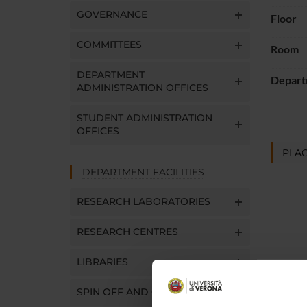
GOVERNANCE
Floor
COMMITTEES
Room
DEPARTMENT
Depart
ADMINISTRATION OFFICES
STUDENT ADMINISTRATION
OFFICES
PLAC
DEPARTMENT FACILITIES
RESEARCH LABORATORIES
RESEARCH CENTRES
LIBRARIES
SPIN OFF AND COMPANIES