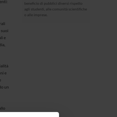
enti:
beneficio di pubblici diversi rispetto
agli studenti, alle comunità scientifiche
o alle imprese.
ali
 suoi
li e
dia,
alità
ni e
e
ndo un
llo
upporta