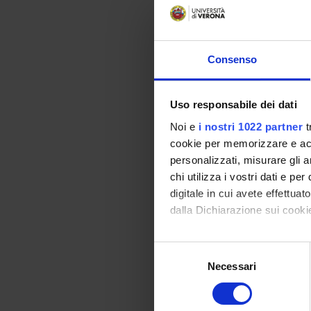
la
po
E
Consenso
Le
pa
Uso responsabile dei dati
m
a
Noi e
i nostri 1022 partner
t
cookie per memorizzare e acce
ri
personalizzati, misurare gli an
chi utilizza i vostri dati e pe
Il Dipa
digitale in cui avete effettua
accordi,
dalla Dichiarazione sui cookie
inserime
accordi 
Con il tuo consenso, vorrem
Selezione
raccogliere informazi
Necessari
del
I
Identificare il tuo di
consenso
digitali).
I