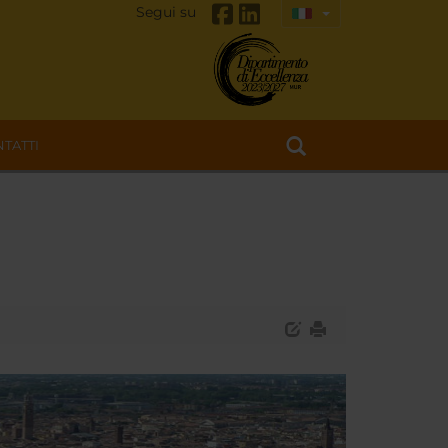
Segui su
TATTI