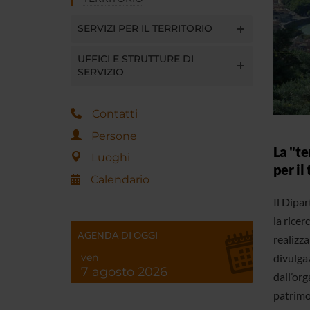
SERVIZI PER IL TERRITORIO
UFFICI E STRUTTURE DI
SERVIZIO
Contatti
Persone
La "te
Luoghi
per il
Calendario
Il Dipa
la ricer
AGENDA DI OGGI
realizza
divulgaz
ven
7 agosto 2026
dall’org
patrimo