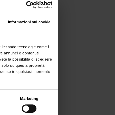
ne di
Informazioni sui cookie
e, con
à e
utilizzando tecnologie come i
re annunci e contenuti
vete la possibilità di scegliere
li solo su questa proprietà
o
consenso in qualsiasi momento
cinio e
irca 15
alche metro,
Marketing
e specifiche (impronte