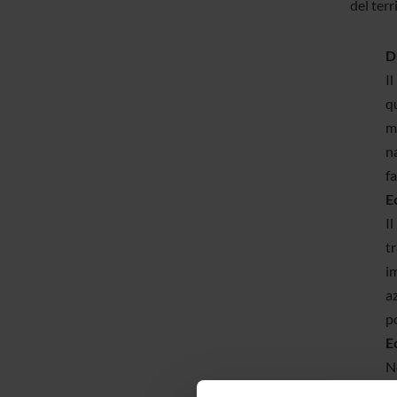
del terr
D
Il
qu
me
na
f
E
I
tr
im
az
po
E
N
s