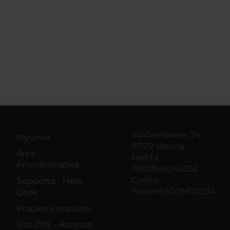
via Cantarane, 24
MyUnivr
37129 Verona
Area
Partita
Amministrativa
IVA01541040232
Codice
Supporto - Help
Fiscale93009870234
Desk
Problemi Impianti
Sito DSE - Accesso