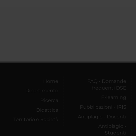
Home
FAQ - Domande
frequenti DSE
Dipartimento
E-learning
Ricerca
Pubblicazioni - IRIS
Didattica
Antiplagio - Docenti
Territorio e Società
Antiplagio -
Studenti