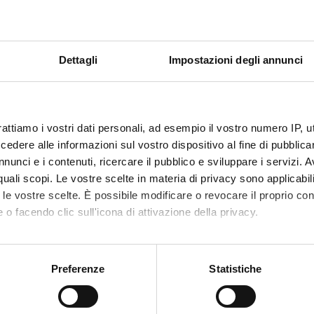
 ricerca accademica e offre un contributo concreto alla pianificazio
litiche pubbliche mirate.
conomia e territorio
Dettagli
Impostazioni degli annunci
 iniziative del DSE mirano alla valorizzazione dell’ecosistema local
rticolare attenzione alla biodiversità e alla sostenibilità delle aree
ontane. Queste attività contribuiscono allo sviluppo economico e
mbientale del territorio, promuovendo la connessione tra comunit
rattiamo i vostri dati personali, ad esempio il vostro numero IP, 
dere alle informazioni sul vostro dispositivo al fine di pubblica
cerca.
nunci e i contenuti, ricercare il pubblico e sviluppare i servizi. A
r quali scopi. Le vostre scelte in materia di privacy sono applicabi
rtimento valorizza inoltre il trasferimento di conoscenze attravers
to le vostre scelte. È possibile modificare o revocare il proprio 
 convenzioni e contratti conto terzi, nonché tramite attività di tiro
 o facendo clic sull'icona di attivazione della privacy.
nto degli studenti nel mondo del lavoro. Il DSE stipula, in media, c
di collaborazione l’anno.
mo anche:
oni sulla tua posizione geografica, con un'approssimazione di qu
Preferenze
Statistiche
niziative di educazione finanziaria
spositivo, scansionandolo attivamente alla ricerca di caratteristich
l Dipartimento incontra