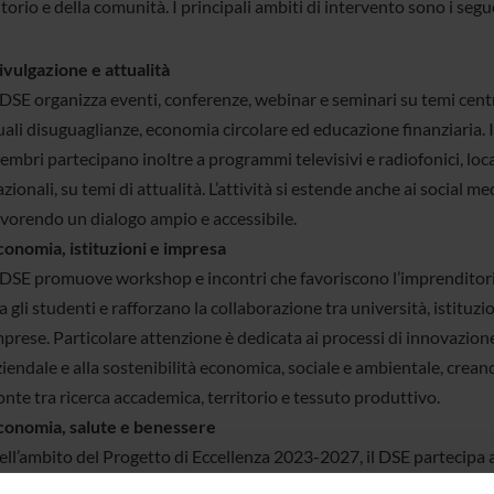
itorio e della comunità. I principali ambiti di intervento sono i segu
ivulgazione e attualità
 DSE organizza eventi, conferenze, webinar e seminari su temi centr
ali disuguaglianze, economia circolare ed educazione finanziaria. I
mbri partecipano inoltre a programmi televisivi e radiofonici, loca
zionali, su temi di attualità. L’attività si estende anche ai social me
avorendo un dialogo ampio e accessibile.
conomia, istituzioni e impresa
l DSE promuove workshop e incontri che favoriscono l’imprenditori
a gli studenti e rafforzano la collaborazione tra università, istituzio
prese. Particolare attenzione è dedicata ai processi di innovazion
iendale e alla sostenibilità economica, sociale e ambientale, crea
nte tra ricerca accademica, territorio e tessuto produttivo.
conomia, salute e benessere
ell’ambito del Progetto di Eccellenza 2023-2027, il DSE partecipa a
viluppo della banca dati “Salute e Benessere”. Questo strumento s