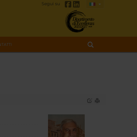
Segui su
TATTI