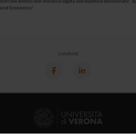
tion
nell'ambito dell'iniziativa legata alla didattica denominata "J
oral Economics".
Condividi