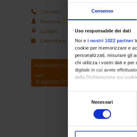
Pres
Consenso
Contatti
Persone
ORAR
Luoghi
Uso responsabile dei dati
mercole
Calendario
Noi e
i nostri 1022 partner
t
cookie per memorizzare e acce
L'orari
personalizzati, misurare gli an
session
indicato
chi utilizza i vostri dati e pe
AGENDA DI OGGI
di conc
digitale in cui avete effettua
sab
dalla Dichiarazione sui cookie
8 agosto 2026
Con il tuo consenso, vorrem
Selezione
Curric
raccogliere informazi
Necessari
del
Identificare il tuo di
consenso
digitali).
Approfondisci come vengono el
Luca Za
modificare o ritirare il tuo 