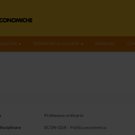
IDATTICA
TERRITORIO E SOCIETÀ
PERSONE
CON
a
Professore ordinario
disciplinare
ECON-02/A - Politica economica