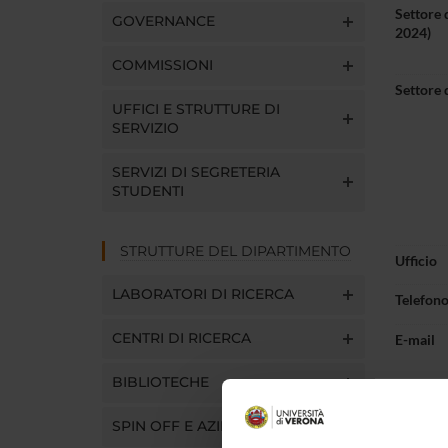
Settore 
GOVERNANCE
2024)
COMMISSIONI
Settore 
UFFICI E STRUTTURE DI
SERVIZIO
SERVIZI DI SEGRETERIA
STUDENTI
STRUTTURE DEL DIPARTIMENTO
Ufficio
LABORATORI DI RICERCA
Telefon
CENTRI DI RICERCA
E-mail
BIBLIOTECHE
SPIN OFF E AZIENDE