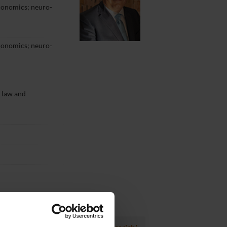
conomics; neuro-
conomics; neuro-
 law and