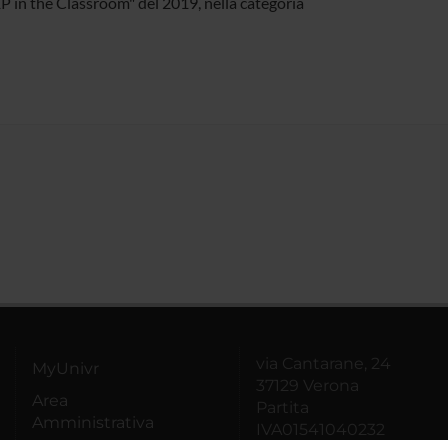
EP in the Classroom" del 2019, nella categoria
via Cantarane, 24
MyUnivr
37129 Verona
Area
Partita
Amministrativa
IVA01541040232