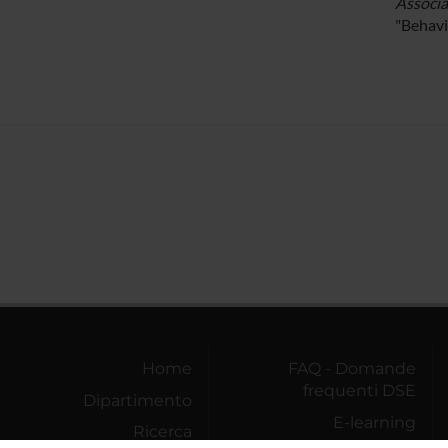
Associa
"Behavi
Home
FAQ - Domande
frequenti DSE
Dipartimento
E-learning
Ricerca