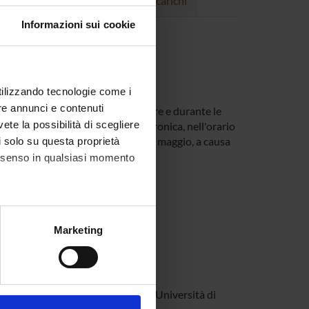
Progetti
Pubblicazioni
Incarichi
Informazioni sui cookie
utilizzando tecnologie come i
re annunci e contenuti
orre prenotarsi. Nel primo semestre e durante le
vete la possibilità di scegliere
o contatto mediante posta elettronica, nell'orario
rà luogo nella data di mercoledì 27 maggio, a causa
li solo su questa proprietà
consenso in qualsiasi momento
02/26)
alche metro,
Marketing
02/26)
e specifiche (impronte
ezione dettagli
. Puoi
mento di Scienze Economiche dell’Università di