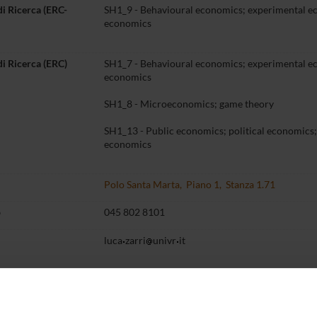
di Ricerca (ERC-
SH1_9 - Behavioural economics; experimental e
economics
di Ricerca (ERC)
SH1_7 - Behavioural economics; experimental e
economics
SH1_8 - Microeconomics; game theory
SH1_13 - Public economics; political economics;
economics
Polo Santa Marta, Piano 1, Stanza 1.71
o
045 802 8101
luca
zarri
univr
it