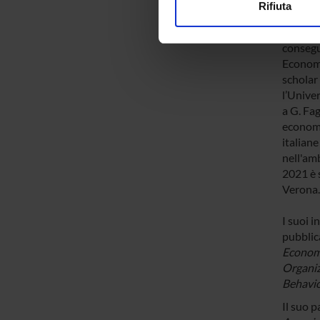
Verona,
Rifiuta
Utilizziamo i cookie per perso
Dopo la
nostro traffico. Condividiamo 
consegu
di analisi dei dati web, pubbl
Economia
che hanno raccolto dal tuo uti
scholar
l’Unive
a G. Fag
economic
italiane
nell'am
2021 è 
Verona.
I suoi 
pubblica
Econom
Organiz
Behavio
Il suo 