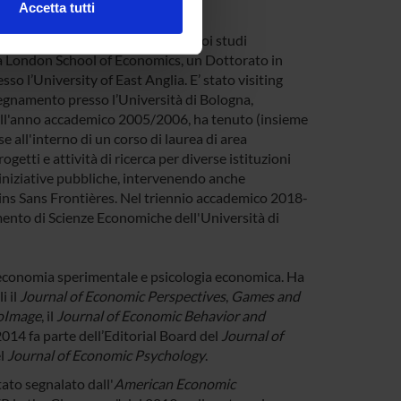
udenti.
Accetta tutti
l media e per analizzare il
ersità Bocconi, ha proseguito i suoi studi
ostri partner che si occupano
a London School of Economics, un Dottorato in
azioni che hai fornito loro o
o l’University of East Anglia. E’ stato visiting
segnamento presso l’Università di Bologna,
 Nell'anno accademico 2005/2006, ha tenuto (insieme
e all'interno di un corso di laurea di area
getti e attività di ricerca per diverse istituzioni
 iniziative pubbliche, intervenendo anche
ns Sans Frontières. Nel triennio accademico 2018-
mento di Scienze Economiche dell'Università di
 economia sperimentale e psicologia economica. Ha
i il
Journal of Economic Perspectives
,
Games and
oImage
, il
Journal of Economic Behavior and
2014 fa parte dell’Editorial Board del
Journal of
el
Journal of Economic Psychology
.
tato segnalato dall'
American Economic