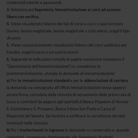
credenziali (utente e password).
3.
Seleziona poi
Segreteria; Immatricolazione ai corsi ad accesso
libero con verifica.
4.
Viene visualizzato l'elenco dei tipi di corso a cui ci si può iscrivere
(laurea, laurea magistrale, laurea magistrale a ciclo unico):
scegli il tipo
di corso.
5.
Viene successivamente visualizzato l'elenco dei corsi suddiviso per
Facoltà:
scegli il corso a cui vuoi iscriverti.
6.
Seguendo le indicazioni compila le pagine successive (compreso il
"Questionario dell'immatricolazione") e, completata la
preimmatricolazione,
stampa la domanda di immatricolazione
:
a)
Per
le immatricolazioni standard
e per le
abbreviazioni di carriera
la domanda va consegnata all'Ufficio Immatricolazioni senza apporvi
alcuna firma, corredata dalla ricevuta di versamento della prima rata di
tasse e contributi da pagarsi agli sportelli di Banca Popolare di Verona -
S. Geminiano e S. Prospero, Banca Intesa San Paolo e Cassa di
Risparmio del Veneto. Sei invitato a verificare la correttezza dei dati
contenuti nella ricevuta.
b)
Per i
trasferimenti in ingresso
la domanda va conservata e, quando
contattati, consegnata direttamente alla Segreteria Studenti.