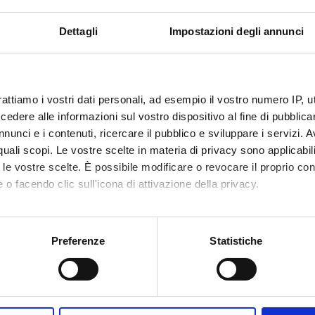
n
VERONA
epartment
Economics
Dettagli
Impostazioni degli annunci
Departments
Management
area
Law and Economics
rattiamo i vostri dati personali, ad esempio il vostro numero IP, 
dere alle informazioni sul vostro dispositivo al fine di pubblica
 area
Economics
nunci e i contenuti, ricercare il pubblico e sviluppare i servizi. A
r quali scopi. Le vostre scelte in materia di privacy sono applicabi
to le vostre scelte. È possibile modificare o revocare il proprio 
 o facendo clic sull'icona di attivazione della privacy.
mo anche:
oni sulla tua posizione geografica, con un'approssimazione di qu
Preferenze
Statistiche
spositivo, scansionandolo attivamente alla ricerca di caratteristich
aborati i tuoi dati personali e imposta le tue preferenze nella
s
consenso in qualsiasi momento dalla Dichiarazione sui cookie.
Share