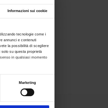
Informazioni sui cookie
utilizzando tecnologie come i
re annunci e contenuti
vete la possibilità di scegliere
li solo su questa proprietà
consenso in qualsiasi momento
alche metro,
Marketing
e specifiche (impronte
ezione dettagli
. Puoi