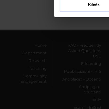
Rifiuta
Utilizziamo i cookie per perso
nostro traffico. Condividiamo 
di analisi dei dati web, pubbl
che hanno raccolto dal tuo uti
Home
FAQ - Frequently
Asked Questions
Department
DSE
Research
E-learning
Teaching
Pubblicazioni - IRIS
Community
Antiplagio - Docenti
Engagement
Antiplagio -
Studenti
Aule
Esami - ESSE3