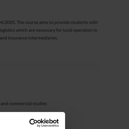
04/2005. The course aims to provide students with
istics which are necessary for lucid operation in
 and insurance intermediaries.
 and commercial studies
cio (dismesso il 30/09/2018)