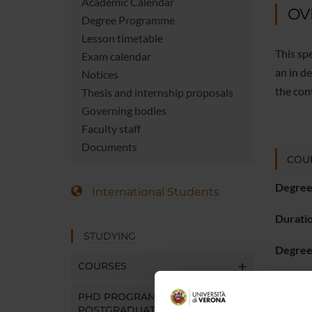
Academic Calendar
OV
Degree Programme
Lesson timetable
This sp
Exam calendar
an in d
Notices
the con
Thesis and internship proposals
Governing bodies
Faculty staff
Documents
COUR
Degree
International Students
Durati
STUDYING
Degree 
COURSES
Superv
PHD PROGRAMMES AND
POSTGRADUATE TRAINING