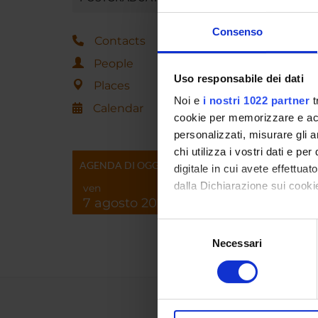
Locatio
Main D
Consenso
Contacts
People
Other 
Uso responsabile dei dati
Places
Macro 
Noi e
i nostri 1022 partner
t
Calendar
cookie per memorizzare e acce
Subject
personalizzati, misurare gli an
chi utilizza i vostri dati e pe
AGENDA DI OGGI
digitale in cui avete effettua
dalla Dichiarazione sui cookie
ven
7 agosto 2026
Con il tuo consenso, vorrem
Selezione
raccogliere informazi
Necessari
del
Identificare il tuo di
consenso
digitali).
Approfondisci come vengono el
modificare o ritirare il tuo 