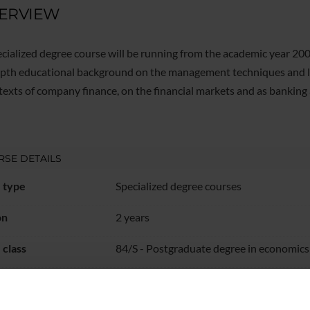
ERVIEW
ecialized degree course will be running from the academic year 20
epth educational background on the management techniques and log
texts of company finance, on the financial markets and as banking
SE DETAILS
 type
Specialized degree courses
on
2 years
class
84/S - Postgraduate degree in economics
isory body
Collegio didattico di Economia e Commer