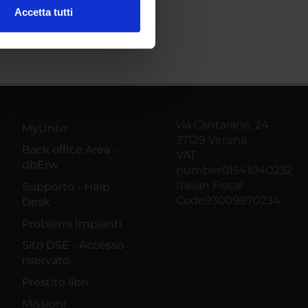
Accetta tutti
l media e per analizzare il
ostri partner che si occupano
azioni che hai fornito loro o
via Cantarane, 24
MyUnivr
37129 Verona
Back office Area -
VAT
dbErw
number01541040232
Italian Fiscal
Supporto - Help
Code93009870234
Desk
Problemi Impianti
Sito DSE - Accesso
riservato
Prestito libri
Missioni