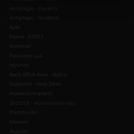
con un'approssimazione di
Antiplagio - Docenti
qualche metro,
Antiplagio - Studenti
Identificare il tuo
Aule
Esami - ESSE3
dispositivo, scansionandolo
Webmail
attivamente alla ricerca di
Password GIA
caratteristiche specifiche
MyUnivr
(impronte digitali).
Back office Area - dbErw
Supporto - Help Desk
Approfondisci come vengono
Problemi Impianti
elaborati i tuoi dati personali e
Sito DSE - Accesso riservato
imposta le tue preferenze nella
Prestito libri
sezione dettagli
. Puoi modificare
Missioni
o ritirare il tuo consenso in
Acquisti