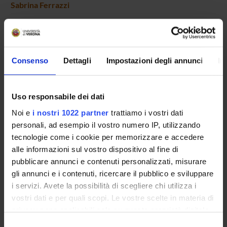
Sabrina Ferrazzi
Giampietro Ferri
Full Professor
Roberto Flor
Consenso
Dettagli
Impostazioni degli annunci
In
Full Professor
Caterina Fratea
Associate Professor
Uso responsabile dei dati
Stefano Gatti
Noi e
i nostri 1022 partner
trattiamo i vostri dati
Associate Professor
personali, ad esempio il vostro numero IP, utilizzando
Donata Gottardi
tecnologie come i cookie per memorizzare e accedere
Emeritus Professor
alle informazioni sul vostro dispositivo al fine di
pubblicare annunci e contenuti personalizzati, misurare
Elisabetta Guido
gli annunci e i contenuti, ricercare il pubblico e sviluppare
Temporary Assistant Professor
i servizi. Avete la possibilità di scegliere chi utilizza i
Giovanni Guiglia
vostri dati e per quali scopi. Le vostre scelte in materia di
Associate Professor
privacy sono applicabili solo su questa proprietà digitale
Giovanna Ligugnana
in cui avete effettuato le vostre scelte. È possibile
Selezione