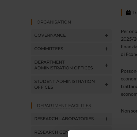
f
ORGANISATION
Per ono
GOVERNANCE
2025/20
finanzia
COMMITTEES
di Econ
DEPARTMENT
ADMINISTRATION OFFICES
Possono
economi
STUDENT ADMINISTRATION
trattan
OFFICES
economi
DEPARTMENT FACILITIES
Non son
RESEARCH LABORATORIES
RESEARCH CENTRES