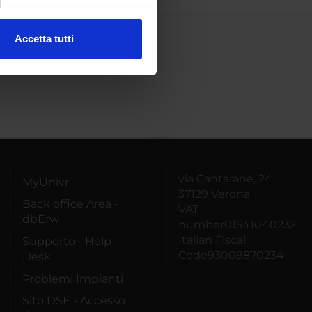
ezione dettagli
. Puoi
Accetta tutti
l media e per analizzare il
ostri partner che si occupano
azioni che hai fornito loro o
via Cantarane, 24
MyUnivr
37129 Verona
Back office Area -
VAT
dbErw
number01541040232
Italian Fiscal
Supporto - Help
Code93009870234
Desk
Problemi Impianti
Sito DSE - Accesso