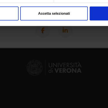
aborati i tuoi dati personali e imposta le tue preferenze nella
s
consenso in qualsiasi momento dalla Dichiarazione sui cookie.
Accetta selezionati
Share
nalizzare contenuti ed annunci, per fornire funzionalità dei socia
inoltre informazioni sul modo in cui utilizzi il nostro sito con i n
icità e social media, i quali potrebbero combinarle con altre inform
lizzo dei loro servizi.