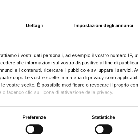
ACHMENTS
 Bando e modulo domanda
(pdf, it, 800 KB, 01/04/26)
 Modulo domanda in formato compilabile a video
(pdf, it, 651 KB
Dettagli
Impostazioni degli annunci
 Nomina Commissione giudicatrice
(pdf, it, 316 KB, 20/05/26)
 DECRETO VINCITORI (Albo rep. n. 1142/2026, Prot n. 249220 d
rattiamo i vostri dati personali, ad esempio il vostro numero IP, 
dere alle informazioni sul vostro dispositivo al fine di pubblica
mme Director
Alessandro Bucciol
nunci e i contenuti, ricercare il pubblico e sviluppare i servizi. A
ment
Economics
r quali scopi. Le vostre scelte in materia di privacy sono applicabi
to le vostre scelte. È possibile modificare o revocare il proprio 
 o facendo clic sull'icona di attivazione della privacy.
mo anche:
oni sulla tua posizione geografica, con un'approssimazione di qu
Preferenze
Statistiche
spositivo, scansionandolo attivamente alla ricerca di caratteristich