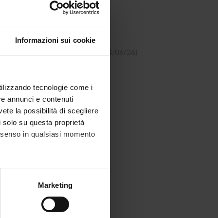
, 01/04/26)
Informazioni sui cookie
el 24/06/2026)
(pdf, it, 262 KB, 24/06/26)
utilizzando tecnologie come i
re annunci e contenuti
vete la possibilità di scegliere
li solo su questa proprietà
consenso in qualsiasi momento
alche metro,
Marketing
e specifiche (impronte