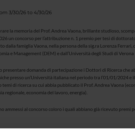
rom 3/30/26 to 4/30/26
rare la memoria del Prof. Andrea Vaona, brillante studioso, scomp
26 un concorso per l’attribuzione n. 1 premio per tesi di dottorat
to dalla famiglia Vaona, nella persona della sig.ra Lorenza Ferrari,
omia e Management (DEM) e dall’Università degli Studi di Verona
 presentare domanda di partecipazione i Dottori di Ricerca che ab
che presso un’Università italiana nel periodo tra l’01/01/2024 e il
o temi di ricerca su cui abbia pubblicato il Prof. Andrea Vaona (e
a regionale, economia del lavoro, energia).
o ammessi al concorso coloro i quali abbiano già ricevuto premi pe