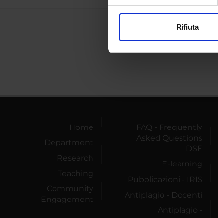
Approfondisci come vengono el
modificare o ritirare il tuo 
Rifiuta
Utilizziamo i cookie per perso
nostro traffico. Condividiamo 
di analisi dei dati web, pubbl
che hanno raccolto dal tuo uti
Home
FAQ - Frequently
Asked Questions
Department
DSE
Research
E-learning
Teaching
Pubblicazioni - IRIS
Community
Antiplagio - Docenti
Engagement
Antiplagio -