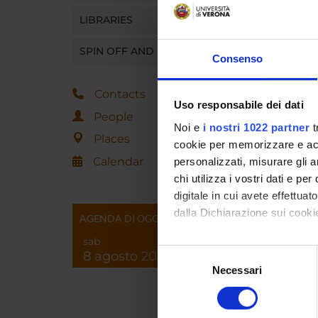
ATT
LIBRARIES
10:
20:
SPIN OFF AND COMPANIES
Consenso
30:
40:
Contacts
Uso responsabile dei dati
People
Noi e
i nostri 1022 partner
t
Places
cookie per memorizzare e acce
Progra
Calendar
personalizzati, misurare gli an
Depart
chi utilizza i vostri dati e pe
digitale in cui avete effettua
dalla Dichiarazione sui cookie
AGENDA DI OGGI
sab
Con il tuo consenso, vorrem
Selezione
8 agosto 2026
raccogliere informazi
Necessari
del
Identificare il tuo di
consenso
digitali).