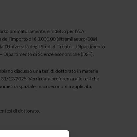
arso prematuramente, è indetto per l’A.A.
o dell’importo di € 3.000,00 (#tremilaeuro/00#)
 dall’Università degli Studi di Trento – Dipartimento
 – Dipartimento di Scienze economiche (DSE).
biano discusso una tesi di dottorato in materie
 31/12/2025. Verrà data preferenza alle tesi che
conometria spaziale, macroeconomia applicata,
r tesi di dottorato.