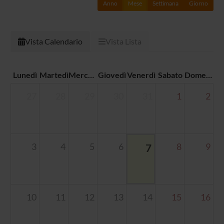
Anno
Mese
Settimana
Giorno
Vista Calendario
Vista Lista
Lunedì
Martedì
Mercoledì
Giovedì
Venerdì
Sabato
Domenica
27
28
29
30
31
1
2
3
4
5
6
7
8
9
10
11
12
13
14
15
16