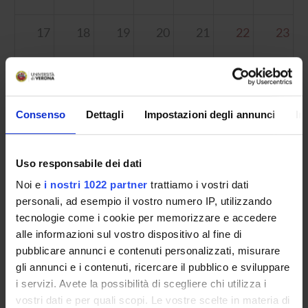
17
18
19
20
21
22
23
24
25
26
27
28
29
30
Consenso
Dettagli
Impostazioni degli annunci
In
Uso responsabile dei dati
31
1
2
3
4
5
6
Noi e
i nostri 1022 partner
trattiamo i vostri dati
personali, ad esempio il vostro numero IP, utilizzando
tecnologie come i cookie per memorizzare e accedere
alle informazioni sul vostro dispositivo al fine di
pubblicare annunci e contenuti personalizzati, misurare
gli annunci e i contenuti, ricercare il pubblico e sviluppare
Contatti
i servizi. Avete la possibilità di scegliere chi utilizza i
vostri dati e per quali scopi. Le vostre scelte in materia di
Persone