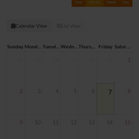
Year
Month
Week
Day
Calendar View
List View
Sunday
Monday
Tuesday
Wednesday
Thursday
Friday
Saturday
26
27
28
29
30
31
1
2
3
4
5
6
7
8
9
10
11
12
13
14
15