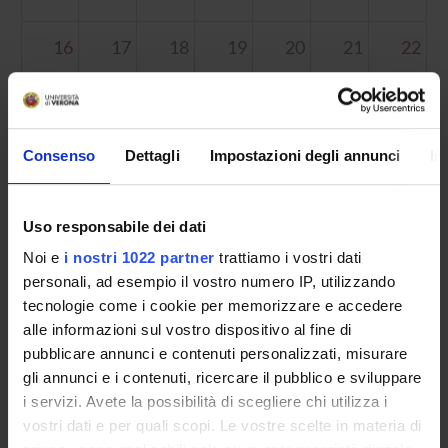
16
17
18
19
20
21
22
23
24
25
26
27
28
29
Consenso
Dettagli
Impostazioni degli annunci
In
Uso responsabile dei dati
30
31
1
2
3
4
5
Noi e
i nostri 1022 partner
trattiamo i vostri dati
personali, ad esempio il vostro numero IP, utilizzando
tecnologie come i cookie per memorizzare e accedere
alle informazioni sul vostro dispositivo al fine di
pubblicare annunci e contenuti personalizzati, misurare
gli annunci e i contenuti, ricercare il pubblico e sviluppare
i servizi. Avete la possibilità di scegliere chi utilizza i
Contacts
vostri dati e per quali scopi. Le vostre scelte in materia di
People