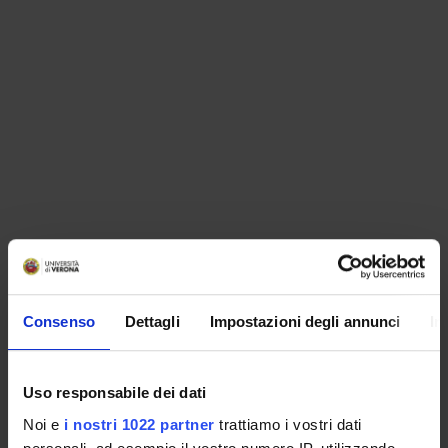
ORGANISATION
Consenso
Dettagli
Impostazioni degli annunci
In
GOVERNANCE
COMMITTEES
Uso responsabile dei dati
Noi e
i nostri 1022 partner
trattiamo i vostri dati
DEPARTMENT ADMINISTRATION OFFICES