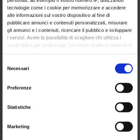
personali, ad esempio il vostro numero IP, utilizzando
STUDENT ADMINISTRATION OFFICES
tecnologie come i cookie per memorizzare e accedere
alle informazioni sul vostro dispositivo al fine di
DEPARTMENT FACILITIES
pubblicare annunci e contenuti personalizzati, misurare
gli annunci e i contenuti, ricercare il pubblico e sviluppare
RESEARCH LABORATORIES
i servizi. Avete la possibilità di scegliere chi utilizza i
vostri dati e per quali scopi. Le vostre scelte in materia di
RESEARCH CENTRES
privacy sono applicabili solo su questa proprietà digitale
in cui avete effettuato le vostre scelte. È possibile
Selezione
LIBRARIES
modificare o revocare il proprio consenso in qualsiasi
Necessari
del
momento dalla Dichiarazione sui cookie o facendo clic
SPIN OFF AND COMPANIES
consenso
sull'icona di attivazione della privacy.
Preferenze
Contacts
Con il tuo consenso, vorremmo anche:
People
raccogliere informazioni sulla tua posizione
Statistiche
Places
geografica, con un'approssimazione di qualche
metro,
Calendar
Marketing
Identificare il tuo dispositivo, scansionandolo
attivamente alla ricerca di caratteristiche specifiche