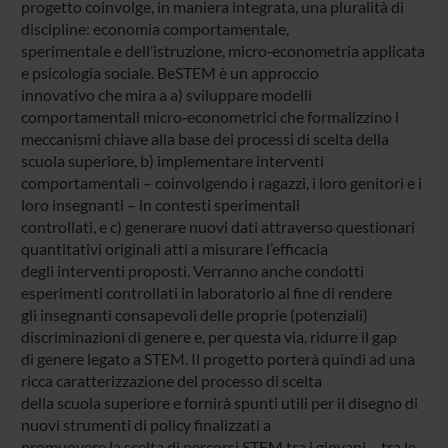
progetto coinvolge, in maniera integrata, una pluralità di
discipline: economia comportamentale,
sperimentale e dell’istruzione, micro‐econometria applicata
e psicologia sociale. BeSTEM è un approccio
innovativo che mira a a) sviluppare modelli
comportamentali micro‐econometrici che formalizzino i
meccanismi chiave alla base dei processi di scelta della
scuola superiore, b) implementare interventi
comportamentali – coinvolgendo i ragazzi, i loro genitori e i
loro insegnanti – in contesti sperimentali
controllati, e c) generare nuovi dati attraverso questionari
quantitativi originali atti a misurare l’efficacia
degli interventi proposti. Verranno anche condotti
esperimenti controllati in laboratorio al fine di rendere
gli insegnanti consapevoli delle proprie (potenziali)
discriminazioni di genere e, per questa via, ridurre il gap
di genere legato a STEM. Il progetto porterà quindi ad una
ricca caratterizzazione del processo di scelta
della scuola superiore e fornirà spunti utili per il disegno di
nuovi strumenti di policy finalizzati a
promuovere la scelta di percorsi STEM tra i giovani – tra le