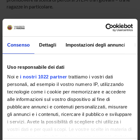
ragazze in particolare.
ENTI FINANZIATORI:
Ricerca di Base di Ateneo 2015
Consenso
Dettagli
Impostazioni degli annunci
In
Finanziamento:
assegnato e gestito dal Dipartimento
Uso responsabile dei dati
PARTECIPANTI AL PROGETTO
Noi e
i nostri 1022 partner
trattiamo i vostri dati
personali, ad esempio il vostro numero IP, utilizzando
Maria Vittoria Levati
tecnologie come i cookie per memorizzare e accedere
Professore ordinario
alle informazioni sul vostro dispositivo al fine di
pubblicare annunci e contenuti personalizzati, misurare
gli annunci e i contenuti, ricercare il pubblico e sviluppare
AREE DI RICERCA COINVOLTE DAL PROGETTO
i servizi. Avete la possibilità di scegliere chi utilizza i
Macroeconomia, Economia internazionale e Sviluppo
vostri dati e per quali scopi. Le vostre scelte in materia di
Demand and Supply of Labor
privacy sono applicabili solo su questa proprietà digitale