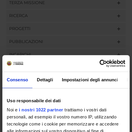
TERZA MISSIONE
RICERCA
PROGETTI
PUBBLICAZIONI
INCARICHI
Consenso
Dettagli
Impostazioni degli annunci
In
ORGANIZZAZIONE
GOVERNANCE
Uso responsabile dei dati
Noi e
i nostri 1022 partner
trattiamo i vostri dati
COMMISSIONI
personali, ad esempio il vostro numero IP, utilizzando
tecnologie come i cookie per memorizzare e accedere
UFFICI E STRUTTURE DI SERVIZIO
alle informazioni sul vostro dispositivo al fine di