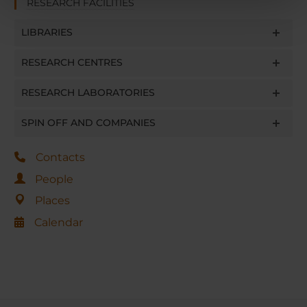
RESEARCH FACILITIES
pubblicità e social media, i quali potrebbero combinarle
LIBRARIES
con altre informazioni che hai fornito loro o che hanno
raccolto dal tuo utilizzo dei loro servizi.
RESEARCH CENTRES
RESEARCH LABORATORIES
SPIN OFF AND COMPANIES
Contacts
People
Places
Calendar