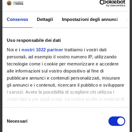
Full Professor
Valentina Oppedisano
Consenso
Dettagli
Impostazioni degli annunci
In
Technical-administrative staff
Rosalba Oriente
Technical-administrative staff
Uso responsabile dei dati
Noi e
i nostri 1022 partner
trattiamo i vostri dati
Miriam Perazzoli
personali, ad esempio il vostro numero IP, utilizzando
Technical-administrative staff
tecnologie come i cookie per memorizzare e accedere
Roberto Ricciuti
alle informazioni sul vostro dispositivo al fine di
Full Professor
pubblicare annunci e contenuti personalizzati, misurare
Maria Veneri
gli annunci e i contenuti, ricercare il pubblico e sviluppare
Technical-administrative staff
i servizi. Avete la possibilità di scegliere chi utilizza i
vostri dati e per quali scopi. Le vostre scelte in materia di
privacy sono applicabili solo su questa proprietà digitale
in cui avete effettuato le vostre scelte. È possibile
RESEARCH AREAS INVOLVED IN THE PROJECT
Selezione
modificare o revocare il proprio consenso in qualsiasi
Necessari
del
Macroeconomia, Economia internazionale e Sviluppo
momento dalla Dichiarazione sui cookie o facendo clic
consenso
Development Planning and Policy