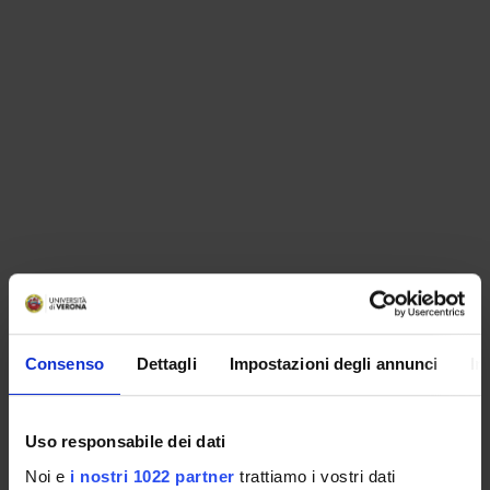
ORGANIZZAZIONE
Consenso
Dettagli
Impostazioni degli annunci
In
GOVERNANCE
COMMISSIONI
Uso responsabile dei dati
UFFICI E STRUTTURE DI SERVIZIO
Noi e
i nostri 1022 partner
trattiamo i vostri dati