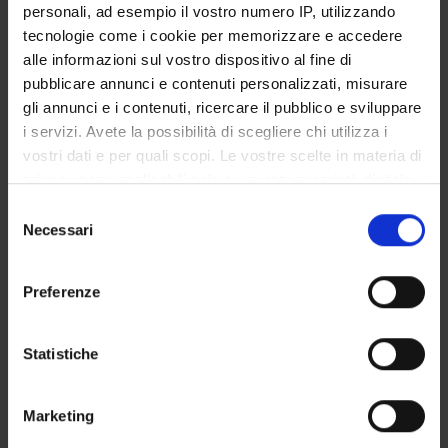
personali, ad esempio il vostro numero IP, utilizzando
SERVIZI DI SEGRETERIA STUDENTI
tecnologie come i cookie per memorizzare e accedere
alle informazioni sul vostro dispositivo al fine di
STRUTTURE DEL DIPARTIMENTO
pubblicare annunci e contenuti personalizzati, misurare
gli annunci e i contenuti, ricercare il pubblico e sviluppare
LABORATORI DI RICERCA
i servizi. Avete la possibilità di scegliere chi utilizza i
vostri dati e per quali scopi. Le vostre scelte in materia di
CENTRI DI RICERCA
privacy sono applicabili solo su questa proprietà digitale
BIBLIOTECHE
in cui avete effettuato le vostre scelte. È possibile
Selezione
modificare o revocare il proprio consenso in qualsiasi
Necessari
del
SPIN OFF E AZIENDE
momento dalla Dichiarazione sui cookie o facendo clic
consenso
sull'icona di attivazione della privacy.
Preferenze
Contatti
Con il tuo consenso, vorremmo anche:
Persone
raccogliere informazioni sulla tua posizione
Statistiche
Luoghi
geografica, con un'approssimazione di qualche
Calendario
metro,
Marketing
Identificare il tuo dispositivo, scansionandolo
attivamente alla ricerca di caratteristiche specifiche