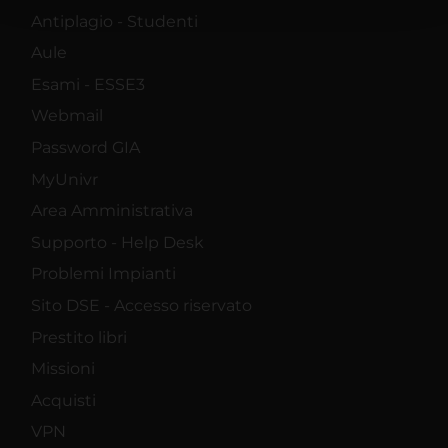
con altre informazioni che hai fornito loro o che hanno
Antiplagio - Studenti
raccolto dal tuo utilizzo dei loro servizi.
Aule
Esami - ESSE3
Webmail
Password GIA
MyUnivr
Area Amministrativa
Supporto - Help Desk
Problemi Impianti
Sito DSE - Accesso riservato
Prestito libri
Missioni
Acquisti
VPN