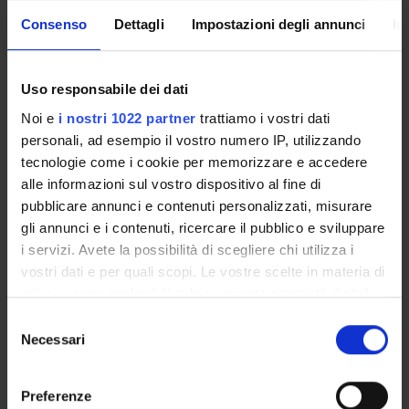
Consenso
Dettagli
Impostazioni degli annunci
In
STRUTTURE DEL DIPARTIMENTO
LABORATORI DI RICERCA
Uso responsabile dei dati
CENTRI DI RICERCA
Noi e
i nostri 1022 partner
trattiamo i vostri dati
personali, ad esempio il vostro numero IP, utilizzando
BIBLIOTECHE
tecnologie come i cookie per memorizzare e accedere
alle informazioni sul vostro dispositivo al fine di
SPIN OFF E AZIENDE
pubblicare annunci e contenuti personalizzati, misurare
gli annunci e i contenuti, ricercare il pubblico e sviluppare
Contatti
i servizi. Avete la possibilità di scegliere chi utilizza i
Persone
vostri dati e per quali scopi. Le vostre scelte in materia di
Luoghi
privacy sono applicabili solo su questa proprietà digitale
in cui avete effettuato le vostre scelte. È possibile
Calendario
Selezione
modificare o revocare il proprio consenso in qualsiasi
Necessari
del
momento dalla Dichiarazione sui cookie o facendo clic
consenso
sull'icona di attivazione della privacy.
Preferenze