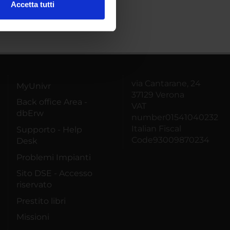
Accetta tutti
l media e per analizzare il
ostri partner che si occupano
azioni che hai fornito loro o
via Cantarane, 24
MyUnivr
37129 Verona
Back office Area -
VAT
dbErw
number01541040232
Italian Fiscal
Supporto - Help
Code93009870234
Desk
Problemi Impianti
Sito DSE - Accesso
riservato
Prestito libri
Missioni