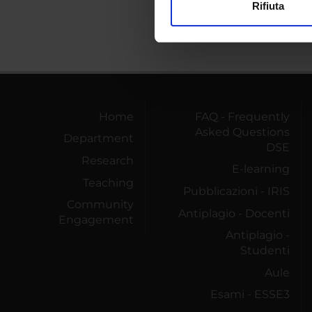
Rifiuta
Utilizziamo i cookie per perso
nostro traffico. Condividiamo 
di analisi dei dati web, pubbl
che hanno raccolto dal tuo uti
Home
FAQ - Frequently
Asked Questions
Department
DSE
Research
E-learning
Teaching
Pubblicazioni - IRIS
Community
Antiplagio - Docenti
Engagement
Antiplagio -
Studenti
Aule
Esami - ESSE3