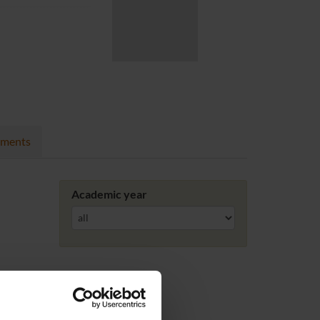
nments
Academic year