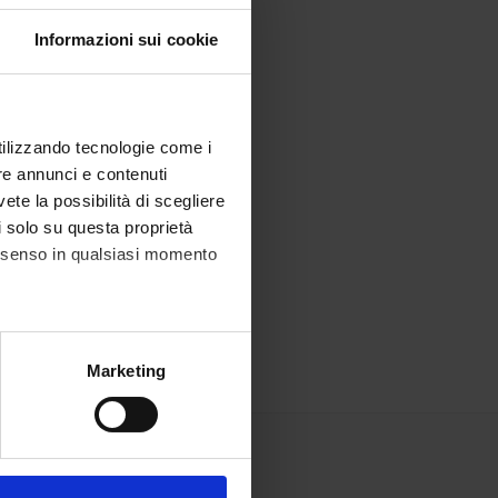
Informazioni sui cookie
utilizzando tecnologie come i
re annunci e contenuti
vete la possibilità di scegliere
li solo su questa proprietà
consenso in qualsiasi momento
alche metro,
Marketing
e specifiche (impronte
ezione dettagli
. Puoi