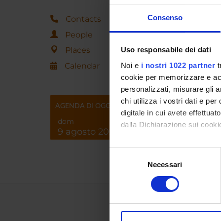
Consenso
Contacts
People
Places
Uso responsabile dei dati
Calendar
Noi e
i nostri 1022 partner
t
cookie per memorizzare e acce
personalizzati, misurare gli an
chi utilizza i vostri dati e pe
AGENDA DI OGGI
digitale in cui avete effettua
dom
dalla Dichiarazione sui cookie
9 agosto 2026
Con il tuo consenso, vorrem
Selezione
raccogliere informazi
Necessari
del
Identificare il tuo di
consenso
digitali).
Approfondisci come vengono el
modificare o ritirare il tuo 