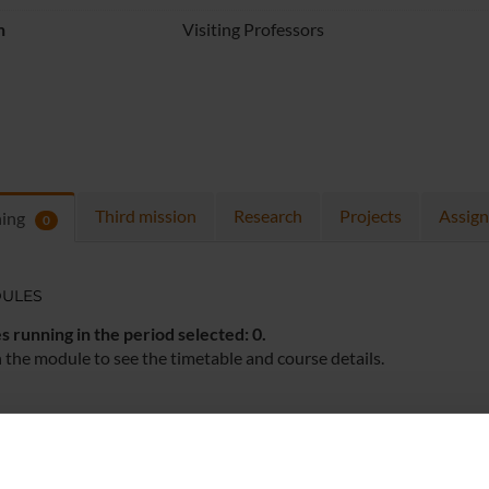
n
Visiting Professors
Third mission
Research
Projects
Assig
hing
0
ULES
 running in the period selected:
0
.
n the module to see the timetable and course details.