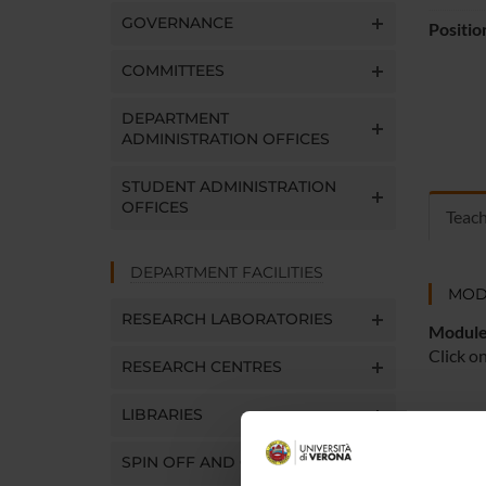
GOVERNANCE
Positio
COMMITTEES
DEPARTMENT
ADMINISTRATION OFFICES
STUDENT ADMINISTRATION
OFFICES
Teac
DEPARTMENT FACILITIES
MOD
RESEARCH LABORATORIES
Modules
Click o
RESEARCH CENTRES
LIBRARIES
SPIN OFF AND COMPANIES