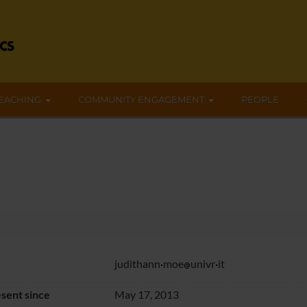
EACHING
COMMUNITY ENGAGEMENT
PEOPLE
judithann
moe
univr
it
sent since
May 17, 2013