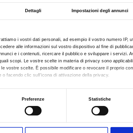
Dettagli
Impostazioni degli annunci
rattiamo i vostri dati personali, ad esempio il vostro numero IP, 
dere alle informazioni sul vostro dispositivo al fine di pubblica
nunci e i contenuti, ricercare il pubblico e sviluppare i servizi. A
r quali scopi. Le vostre scelte in materia di privacy sono applicabi
to le vostre scelte. È possibile modificare o revocare il proprio 
 o facendo clic sull'icona di attivazione della privacy.
mo anche:
oni sulla tua posizione geografica, con un'approssimazione di qu
Preferenze
Statistiche
spositivo, scansionandolo attivamente alla ricerca di caratteristich
aborati i tuoi dati personali e imposta le tue preferenze nella
s
Share
consenso in qualsiasi momento dalla Dichiarazione sui cookie.