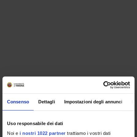
ORGANIZZAZIONE
Consenso
Dettagli
Impostazioni degli annunci
In
GOVERNANCE
COMMISSIONI
Uso responsabile dei dati
UFFICI E STRUTTURE DI SERVIZIO
Noi e
i nostri 1022 partner
trattiamo i vostri dati