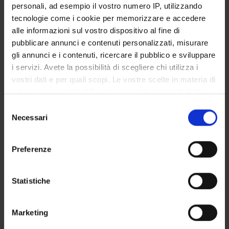
personali, ad esempio il vostro numero IP, utilizzando
SERVIZI DI SEGRETERIA STUDENTI
tecnologie come i cookie per memorizzare e accedere
alle informazioni sul vostro dispositivo al fine di
STRUTTURE DEL DIPARTIMENTO
pubblicare annunci e contenuti personalizzati, misurare
gli annunci e i contenuti, ricercare il pubblico e sviluppare
LABORATORI DI RICERCA
i servizi. Avete la possibilità di scegliere chi utilizza i
vostri dati e per quali scopi. Le vostre scelte in materia di
CENTRI DI RICERCA
privacy sono applicabili solo su questa proprietà digitale
BIBLIOTECHE
in cui avete effettuato le vostre scelte. È possibile
Selezione
modificare o revocare il proprio consenso in qualsiasi
Necessari
del
SPIN OFF E AZIENDE
momento dalla Dichiarazione sui cookie o facendo clic
consenso
sull'icona di attivazione della privacy.
Preferenze
Contatti
Con il tuo consenso, vorremmo anche:
Persone
raccogliere informazioni sulla tua posizione
Statistiche
Luoghi
geografica, con un'approssimazione di qualche
Calendario
metro,
Marketing
Identificare il tuo dispositivo, scansionandolo
attivamente alla ricerca di caratteristiche specifiche