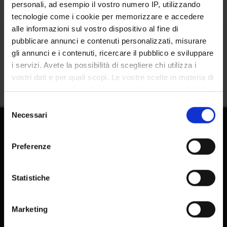
personali, ad esempio il vostro numero IP, utilizzando
tecnologie come i cookie per memorizzare e accedere
alle informazioni sul vostro dispositivo al fine di
pubblicare annunci e contenuti personalizzati, misurare
Condividi
gli annunci e i contenuti, ricercare il pubblico e sviluppare
i servizi. Avete la possibilità di scegliere chi utilizza i
vostri dati e per quali scopi. Le vostre scelte in materia di
privacy sono applicabili solo su questa proprietà digitale
in cui avete effettuato le vostre scelte. È possibile
Selezione
modificare o revocare il proprio consenso in qualsiasi
Necessari
del
momento dalla Dichiarazione sui cookie o facendo clic
consenso
sull'icona di attivazione della privacy.
Preferenze
Con il tuo consenso, vorremmo anche:
raccogliere informazioni sulla tua posizione
Statistiche
geografica, con un'approssimazione di qualche
FAQ - Domande frequenti DSE
metro,
E-learning
Marketing
Identificare il tuo dispositivo, scansionandolo
Pubblicazioni - IRIS
attivamente alla ricerca di caratteristiche specifiche