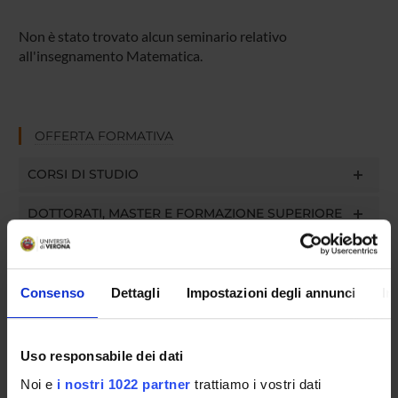
Non è stato trovato alcun seminario relativo
all'insegnamento Matematica.
OFFERTA FORMATIVA
CORSI DI STUDIO
DOTTORATI, MASTER E FORMAZIONE SUPERIORE
Contatti
Persone
Consenso
Dettagli
Impostazioni degli annunci
In
Luoghi
Calendario
Uso responsabile dei dati
Noi e
i nostri 1022 partner
trattiamo i vostri dati