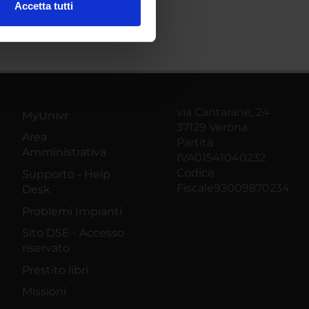
Accetta tutti
l media e per analizzare il
ostri partner che si occupano
azioni che hai fornito loro o
via Cantarane, 24
MyUnivr
37129 Verona
Area
Partita
Amministrativa
IVA01541040232
Codice
Supporto - Help
Fiscale93009870234
Desk
Problemi Impianti
Sito DSE - Accesso
riservato
Prestito libri
Missioni