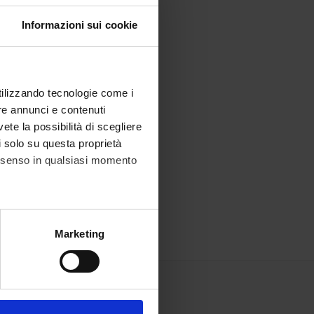
Informazioni sui cookie
utilizzando tecnologie come i
re annunci e contenuti
vete la possibilità di scegliere
li solo su questa proprietà
consenso in qualsiasi momento
alche metro,
Marketing
e specifiche (impronte
ezione dettagli
. Puoi