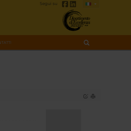
Segui su
TATTI