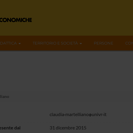
IDATTICA
TERRITORIO E SOCIETÀ
PERSONE
CON
liano
claudia
martelliano
univr
it
sente dal
31 dicembre 2015