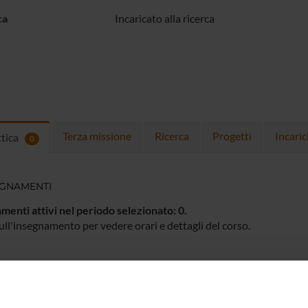
ca
Incaricato alla ricerca
Terza missione
Ricerca
Progetti
Incaric
ttica
0
EGNAMENTI
menti attivi nel periodo selezionato:
0
.
ull'insegnamento per vedere orari e dettagli del corso.