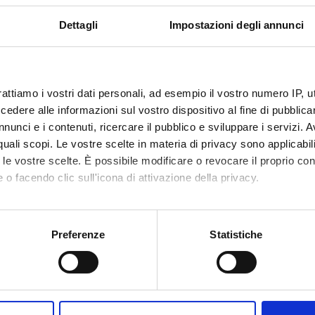
Dettagli
Impostazioni degli annunci
rattiamo i vostri dati personali, ad esempio il vostro numero IP, 
dere alle informazioni sul vostro dispositivo al fine di pubblica
nunci e i contenuti, ricercare il pubblico e sviluppare i servizi. A
r quali scopi. Le vostre scelte in materia di privacy sono applicabi
to le vostre scelte. È possibile modificare o revocare il proprio 
 o facendo clic sull'icona di attivazione della privacy.
mo anche:
oni sulla tua posizione geografica, con un'approssimazione di qu
Preferenze
Statistiche
spositivo, scansionandolo attivamente alla ricerca di caratteristich
aborati i tuoi dati personali e imposta le tue preferenze nella
s
Condividi
consenso in qualsiasi momento dalla Dichiarazione sui cookie.