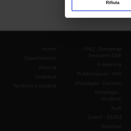
Rifiuta
Utilizziamo i cookie per perso
nostro traffico. Condividiamo 
di analisi dei dati web, pubbl
che hanno raccolto dal tuo uti
Home
FAQ - Domande
frequenti DSE
Dipartimento
E-learning
Ricerca
Pubblicazioni - IRIS
Didattica
Antiplagio - Docenti
Territorio e Società
Antiplagio -
Studenti
Aule
Esami - ESSE3
Webmail