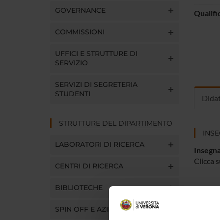
GOVERNANCE
Qualifi
COMMISSIONI
UFFICI E STRUTTURE DI
SERVIZIO
SERVIZI DI SEGRETERIA
STUDENTI
Dida
STRUTTURE DEL DIPARTIMENTO
INS
LABORATORI DI RICERCA
Insegna
Clicca s
CENTRI DI RICERCA
BIBLIOTECHE
SPIN OFF E AZIENDE