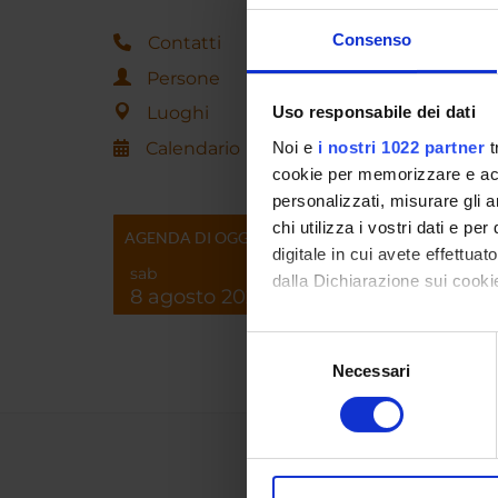
Consenso
Contatti
Persone
Luoghi
Uso responsabile dei dati
Calendario
Noi e
i nostri 1022 partner
t
cookie per memorizzare e acce
personalizzati, misurare gli an
chi utilizza i vostri dati e pe
AGENDA DI OGGI
digitale in cui avete effettua
sab
dalla Dichiarazione sui cookie
8 agosto 2026
Con il tuo consenso, vorrem
Selezione
raccogliere informazi
Necessari
del
Identificare il tuo di
consenso
digitali).
Approfondisci come vengono el
modificare o ritirare il tuo 