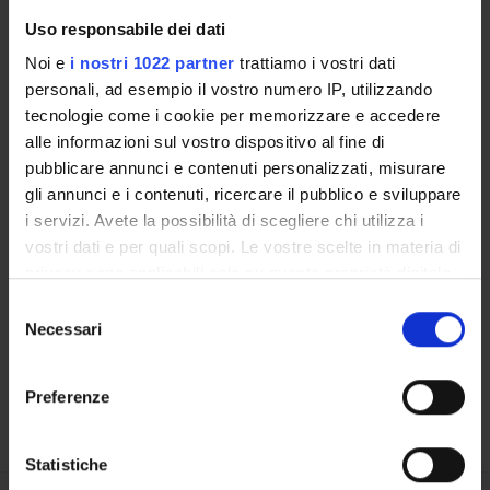
Uso responsabile dei dati
RESEARCH LABORATORIES
Noi e
i nostri 1022 partner
trattiamo i vostri dati
personali, ad esempio il vostro numero IP, utilizzando
RESEARCH CENTRES
tecnologie come i cookie per memorizzare e accedere
alle informazioni sul vostro dispositivo al fine di
LIBRARIES
pubblicare annunci e contenuti personalizzati, misurare
SPIN OFF AND COMPANIES
gli annunci e i contenuti, ricercare il pubblico e sviluppare
i servizi. Avete la possibilità di scegliere chi utilizza i
Contacts
vostri dati e per quali scopi. Le vostre scelte in materia di
privacy sono applicabili solo su questa proprietà digitale
People
in cui avete effettuato le vostre scelte. È possibile
Selezione
Places
modificare o revocare il proprio consenso in qualsiasi
Necessari
del
Calendar
momento dalla Dichiarazione sui cookie o facendo clic
consenso
sull'icona di attivazione della privacy.
Preferenze
Con il tuo consenso, vorremmo anche:
raccogliere informazioni sulla tua posizione
Statistiche
geografica, con un'approssimazione di qualche