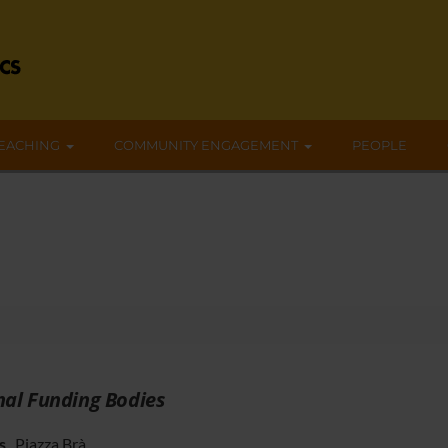
EACHING
COMMUNITY ENGAGEMENT
PEOPLE
nal Funding Bodies
s
Piazza Brà