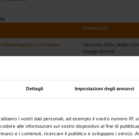
TS
MANAGERS
 Messedaglia e il suo tempo
Giovanni Zalin, Sergio Not
Giorgio Borelli
di Verona. Caratteri, aspetti,
Giovanni Zalin
ti.
ING NUMBERS
Dettagli
Impostazioni degli annunci
NUMBER
2
rattiamo i vostri dati personali, ad esempio il vostro numero IP, 
dere alle informazioni sul vostro dispositivo al fine di pubblica
nunci e i contenuti, ricercare il pubblico e sviluppare i servizi. A