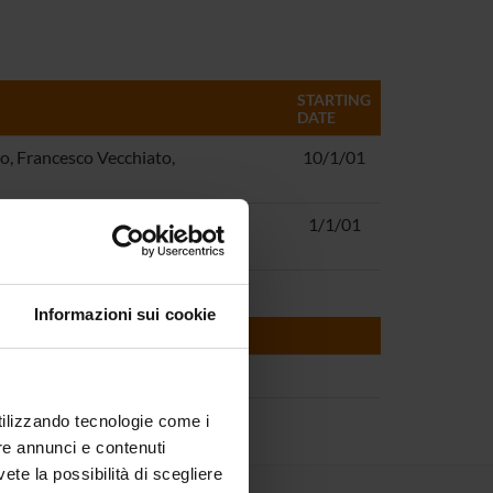
STARTING
DATE
o, Francesco Vecchiato,
10/1/01
1/1/01
Informazioni sui cookie
utilizzando tecnologie come i
re annunci e contenuti
vete la possibilità di scegliere