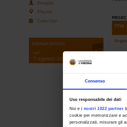
People
Places
PROJEC
Calendar
TITLE
Angelo
AGENDA DI OGGI
ven
Storia 
7 agosto 2026
momen
FOUND
Consenso
YEAR
2001
Uso responsabile dei dati
Noi e
i nostri 1022 partner
t
cookie per memorizzare e acce
personalizzati, misurare gli an