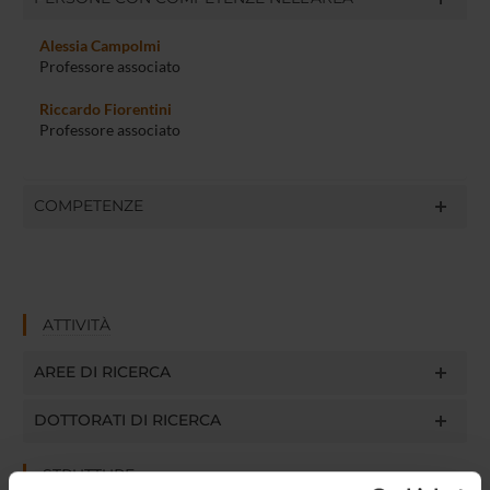
Alessia Campolmi
Professore associato
Riccardo Fiorentini
Professore associato
COMPETENZE
ATTIVITÀ
AREE DI RICERCA
DOTTORATI DI RICERCA
STRUTTURE