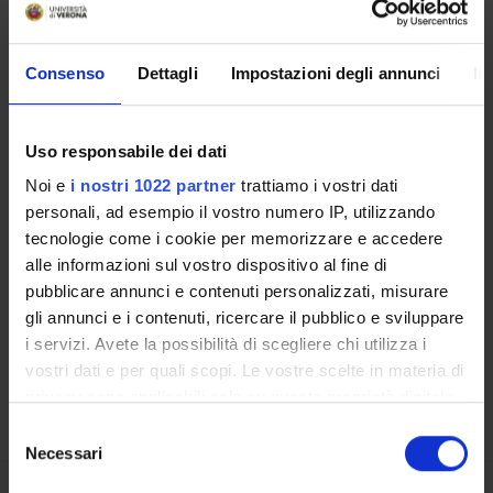
BIBLIOTECHE
Consenso
Dettagli
Impostazioni degli annunci
In
CENTRI DI RICERCA
LABORATORI DI RICERCA
Uso responsabile dei dati
SPIN OFF E AZIENDE
Noi e
i nostri 1022 partner
trattiamo i vostri dati
personali, ad esempio il vostro numero IP, utilizzando
Contatti
tecnologie come i cookie per memorizzare e accedere
alle informazioni sul vostro dispositivo al fine di
Persone
pubblicare annunci e contenuti personalizzati, misurare
Luoghi
gli annunci e i contenuti, ricercare il pubblico e sviluppare
Calendario
i servizi. Avete la possibilità di scegliere chi utilizza i
vostri dati e per quali scopi. Le vostre scelte in materia di
privacy sono applicabili solo su questa proprietà digitale
in cui avete effettuato le vostre scelte. È possibile
Selezione
modificare o revocare il proprio consenso in qualsiasi
Necessari
del
momento dalla Dichiarazione sui cookie o facendo clic
consenso