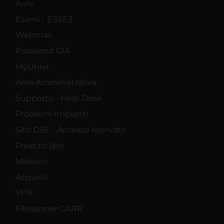
nostri partner che si occupano di analisi dei dati web,
Aule
pubblicità e social media, i quali potrebbero combinarle
Esami - ESSE3
con altre informazioni che hai fornito loro o che hanno
Webmail
raccolto dal tuo utilizzo dei loro servizi.
Password GIA
MyUnivr
Area Amministrativa
Supporto - Help Desk
Problemi Impianti
Sito DSE - Accesso riservato
Prestito libri
Missioni
Acquisti
VPN
Filesender GARR