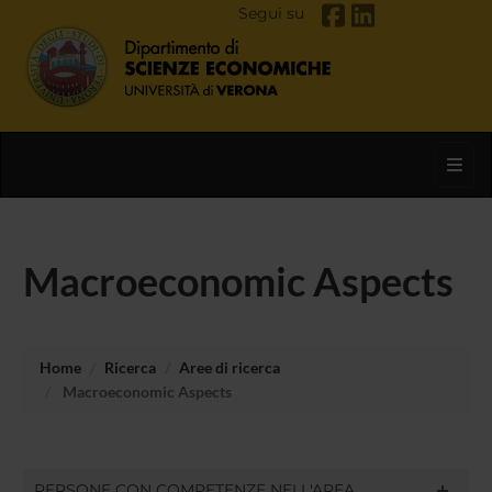
Segui su
Toggl
Macroeconomic Aspects
Home
Ricerca
Aree di ricerca
Macroeconomic Aspects
PERSONE CON COMPETENZE NELL'AREA