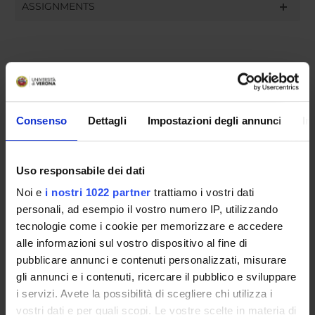
ASSIGNMENTS
ORGANISATION
GOVERNANCE
Consenso
Dettagli
Impostazioni degli annunci
In
COMMITTEES
Uso responsabile dei dati
DEPARTMENT ADMINISTRATION OFFICES
Noi e
i nostri 1022 partner
trattiamo i vostri dati
STUDENT ADMINISTRATION OFFICES
personali, ad esempio il vostro numero IP, utilizzando
tecnologie come i cookie per memorizzare e accedere
DEPARTMENT FACILITIES
alle informazioni sul vostro dispositivo al fine di
pubblicare annunci e contenuti personalizzati, misurare
RESEARCH LABORATORIES
gli annunci e i contenuti, ricercare il pubblico e sviluppare
i servizi. Avete la possibilità di scegliere chi utilizza i
RESEARCH CENTRES
vostri dati e per quali scopi. Le vostre scelte in materia di