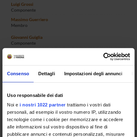
Luigi Grossi
Componente
Massimo Guerriero
Membro
Giovanni Guiglia
Componente
Alessandro Lai
Componente
Maria Vittoria Levati
Consenso
Dettagli
Impostazioni degli annunci
In
Componente
Giuseppe Licastro
Componente
Uso responsabile dei dati
Vania Licio
Membro
Noi e
i nostri 1022 partner
trattiamo i vostri dati
personali, ad esempio il vostro numero IP, utilizzando
Paolo Lilaj
tecnologie come i cookie per memorizzare e accedere
Componente
alle informazioni sul vostro dispositivo al fine di
Giandemetrio Marangoni
pubblicare annunci e contenuti personalizzati, misurare
Membro