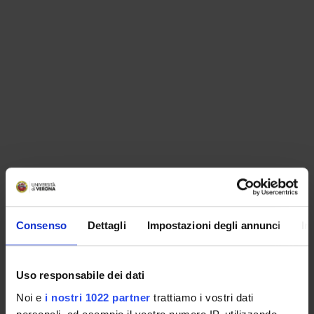
ORGANISATION
Consenso
Dettagli
Impostazioni degli annunci
In
GOVERNANCE
COMMITTEES
Uso responsabile dei dati
Noi e
i nostri 1022 partner
trattiamo i vostri dati
DEPARTMENT ADMINISTRATION OFFICES