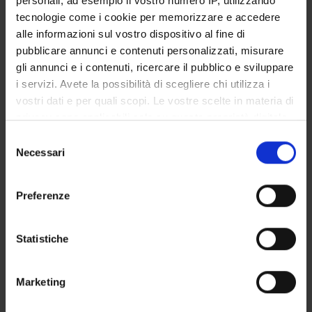
personali, ad esempio il vostro numero IP, utilizzando
STUDENT ADMINISTRATION OFFICES
tecnologie come i cookie per memorizzare e accedere
alle informazioni sul vostro dispositivo al fine di
DEPARTMENT FACILITIES
pubblicare annunci e contenuti personalizzati, misurare
gli annunci e i contenuti, ricercare il pubblico e sviluppare
RESEARCH LABORATORIES
i servizi. Avete la possibilità di scegliere chi utilizza i
vostri dati e per quali scopi. Le vostre scelte in materia di
RESEARCH CENTRES
privacy sono applicabili solo su questa proprietà digitale
in cui avete effettuato le vostre scelte. È possibile
Selezione
LIBRARIES
modificare o revocare il proprio consenso in qualsiasi
Necessari
del
momento dalla Dichiarazione sui cookie o facendo clic
SPIN OFF AND COMPANIES
consenso
sull'icona di attivazione della privacy.
Preferenze
Contacts
Con il tuo consenso, vorremmo anche:
People
raccogliere informazioni sulla tua posizione
Statistiche
Places
geografica, con un'approssimazione di qualche
metro,
Calendar
Marketing
Identificare il tuo dispositivo, scansionandolo
attivamente alla ricerca di caratteristiche specifiche