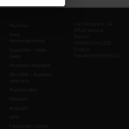
ostri partner che si occupano
azioni che hai fornito loro o
via Cantarane, 24
MyUnivr
37129 Verona
Area
Partita
Amministrativa
IVA01541040232
Codice
Supporto - Help
Fiscale93009870234
Desk
Problemi Impianti
Sito DSE - Accesso
riservato
Prestito libri
Missioni
Acquisti
VPN
Filesender GARR