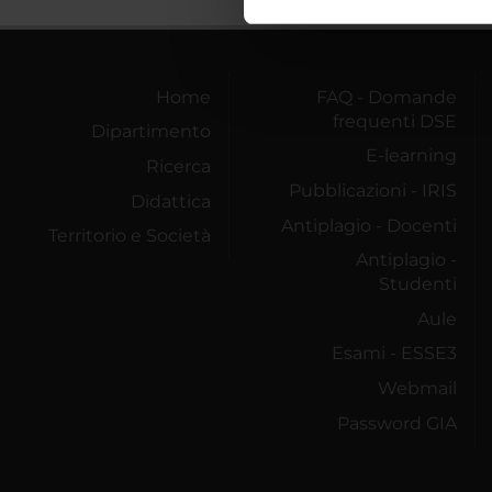
nostro traffico. Condividiamo 
di analisi dei dati web, pubbl
che hanno raccolto dal tuo uti
Home
FAQ - Domande
frequenti DSE
Dipartimento
E-learning
Ricerca
Pubblicazioni - IRIS
Didattica
Antiplagio - Docenti
Territorio e Società
Antiplagio -
Studenti
Aule
Esami - ESSE3
Webmail
Password GIA