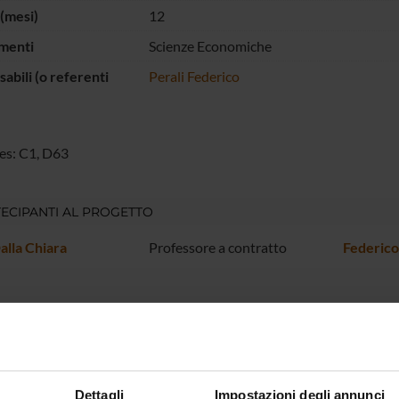
(mesi)
12
menti
Scienze Economiche
abili (o referenti
Perali Federico
es: C1, D63
ECIPANTI AL PROGETTO
alla Chiara
Professore a contratto
Federico
DI RICERCA COINVOLTE DAL PROGETTO
 quantitativi per l’economia
etric and Statistical Methods and Methodology: General
Dettagli
Impostazioni degli annunci