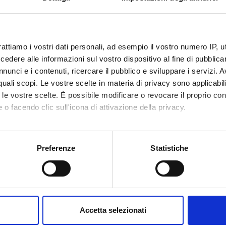
ia del benessere e delle scelte collettive
re Economics
rattiamo i vostri dati personali, ad esempio il vostro numero IP, 
dere alle informazioni sul vostro dispositivo al fine di pubblica
nunci e i contenuti, ricercare il pubblico e sviluppare i servizi. A
r quali scopi. Le vostre scelte in materia di privacy sono applicabi
to le vostre scelte. È possibile modificare o revocare il proprio 
 o facendo clic sull'icona di attivazione della privacy.
mo anche:
oni sulla tua posizione geografica, con un'approssimazione di qu
Preferenze
Statistiche
spositivo, scansionandolo attivamente alla ricerca di caratteristich
Condividi
aborati i tuoi dati personali e imposta le tue preferenze nella
s
consenso in qualsiasi momento dalla Dichiarazione sui cookie.
Accetta selezionati
nalizzare contenuti ed annunci, per fornire funzionalità dei socia