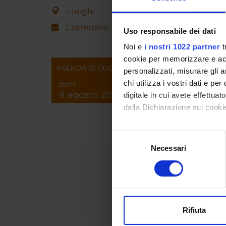
Econom
Luoghi
Welfa
Calendario
Uso responsabile dei dati
Noi e
i nostri 1022 partner
t
cookie per memorizzare e acce
AGENDA DI OGGI
personalizzati, misurare gli an
chi utilizza i vostri dati e pe
dom
9 agosto 2026
digitale in cui avete effettua
dalla Dichiarazione sui cookie
Con il tuo consenso, vorrem
Selezione
raccogliere informazi
Necessari
del
Identificare il tuo di
consenso
digitali).
Approfondisci come vengono el
modificare o ritirare il tuo 
Rifiuta
Utilizziamo i cookie per perso