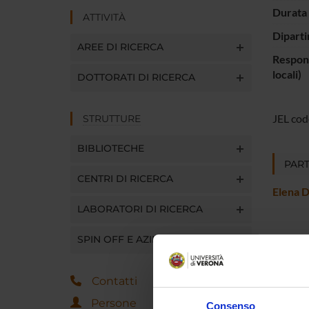
Durata 
ATTIVITÀ
Diparti
AREE DI RICERCA
Respons
locali)
DOTTORATI DI RICERCA
JEL cod
STRUTTURE
BIBLIOTECHE
PART
CENTRI DI RICERCA
Elena D
LABORATORI DI RICERCA
SPIN OFF E AZIENDE
AREE 
Metodi
Contatti
Econom
Persone
Consenso