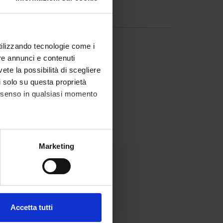
utilizzando tecnologie come i
re annunci e contenuti
vete la possibilità di scegliere
li solo su questa proprietà
consenso in qualsiasi momento
alche metro,
Marketing
e specifiche (impronte
ezione dettagli
. Puoi
Accetta tutti
l media e per analizzare il