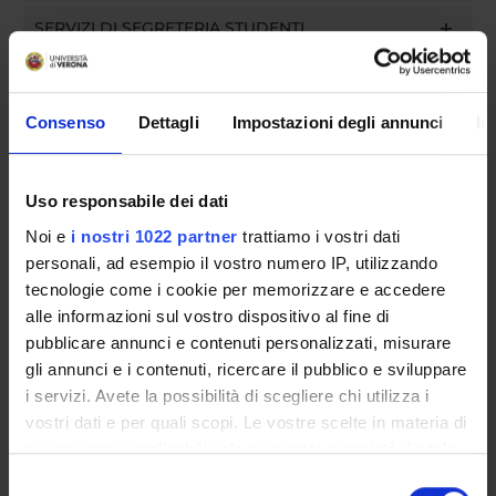
SERVIZI DI SEGRETERIA STUDENTI
STRUTTURE DEL DIPARTIMENTO
Consenso
Dettagli
Impostazioni degli annunci
In
LABORATORI DI RICERCA
CENTRI DI RICERCA
Uso responsabile dei dati
BIBLIOTECHE
Noi e
i nostri 1022 partner
trattiamo i vostri dati
personali, ad esempio il vostro numero IP, utilizzando
SPIN OFF E AZIENDE
tecnologie come i cookie per memorizzare e accedere
alle informazioni sul vostro dispositivo al fine di
Contatti
pubblicare annunci e contenuti personalizzati, misurare
Persone
gli annunci e i contenuti, ricercare il pubblico e sviluppare
i servizi. Avete la possibilità di scegliere chi utilizza i
Luoghi
vostri dati e per quali scopi. Le vostre scelte in materia di
Calendario
privacy sono applicabili solo su questa proprietà digitale
in cui avete effettuato le vostre scelte. È possibile
Selezione