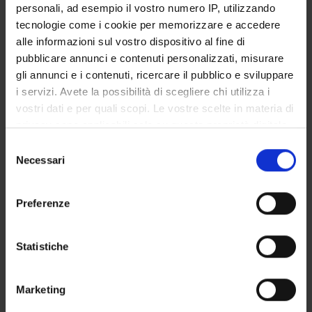
personali, ad esempio il vostro numero IP, utilizzando
SERVIZI DI SEGRETERIA STUDENTI
tecnologie come i cookie per memorizzare e accedere
alle informazioni sul vostro dispositivo al fine di
STRUTTURE DEL DIPARTIMENTO
pubblicare annunci e contenuti personalizzati, misurare
gli annunci e i contenuti, ricercare il pubblico e sviluppare
LABORATORI DI RICERCA
i servizi. Avete la possibilità di scegliere chi utilizza i
vostri dati e per quali scopi. Le vostre scelte in materia di
CENTRI DI RICERCA
privacy sono applicabili solo su questa proprietà digitale
BIBLIOTECHE
in cui avete effettuato le vostre scelte. È possibile
Selezione
modificare o revocare il proprio consenso in qualsiasi
Necessari
del
SPIN OFF E AZIENDE
momento dalla Dichiarazione sui cookie o facendo clic
consenso
sull'icona di attivazione della privacy.
Preferenze
Contatti
Con il tuo consenso, vorremmo anche:
Persone
raccogliere informazioni sulla tua posizione
Statistiche
Luoghi
geografica, con un'approssimazione di qualche
Calendario
metro,
Marketing
Identificare il tuo dispositivo, scansionandolo
attivamente alla ricerca di caratteristiche specifiche