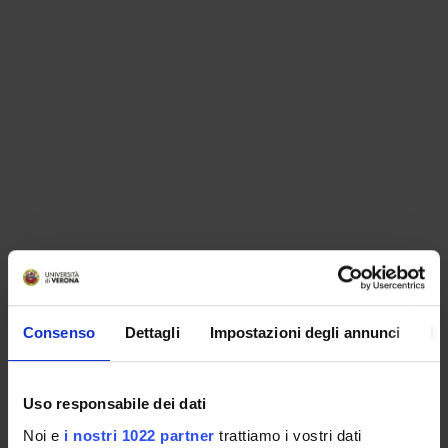
ORGANIZZAZIONE
Consenso
Dettagli
Impostazioni degli annunci
In
GOVERNANCE
COMMISSIONI
Uso responsabile dei dati
UFFICI E STRUTTURE DI SERVIZIO
Noi e
i nostri 1022 partner
trattiamo i vostri dati