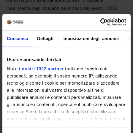
inserimento degli studenti nel mondo del lavoro. Il DSE
stipula, in media, circa 15 accordi di collaborazione l’anno.
Iniziative di educazione finanziaria
Consenso
Dettagli
Impostazioni degli annunci
In
Il Dipartimento incontra
Uso responsabile dei dati
Noi e
i nostri 1022 partner
trattiamo i vostri dati
personali, ad esempio il vostro numero IP, utilizzando
Eventi di PUBLIC ENGAGEMENT
tecnologie come i cookie per memorizzare e accedere
alle informazioni sul vostro dispositivo al fine di
Con l’espressione
public engagement
si identifica l'insieme
pubblicare annunci e contenuti personalizzati, misurare
delle attività senza scopo di lucro, con valore educativo,
gli annunci e i contenuti, ricercare il pubblico e sviluppare
culturale e di sviluppo della società svolte a beneficio di
i servizi. Avete la possibilità di scegliere chi utilizza i
pubblici diversi rispetto agli studenti, alle comunità
vostri dati e per quali scopi. Le vostre scelte in materia di
scientifiche o alle imprese.
privacy sono applicabili solo su questa proprietà digitale
in cui avete effettuato le vostre scelte. È possibile