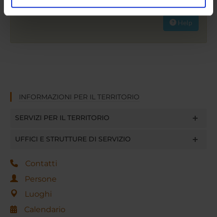
Cerca
Ripristina
analizzare il nostro traffico. Condividiamo inoltre
informazioni sul modo in cui utilizzi il nostro sito con i
Help
nostri partner che si occupano di analisi dei dati web,
pubblicità e social media, i quali potrebbero combinarle
con altre informazioni che hai fornito loro o che hanno
raccolto dal tuo utilizzo dei loro servizi.
INFORMAZIONI PER IL TERRITORIO
SERVIZI PER IL TERRITORIO
UFFICI E STRUTTURE DI SERVIZIO
Contatti
Persone
Luoghi
Calendario