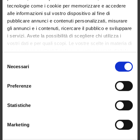
September 11, 2023
tecnologie come i cookie per memorizzare e accedere
alle informazioni sul vostro dispositivo al fine di
pubblicare annunci e contenuti personalizzati, misurare
gli annunci e i contenuti, ricercare il pubblico e sviluppare
i servizi. Avete la possibilità di scegliere chi utilizza i
STUDYING
vostri dati e per quali scopi. Le vostre scelte in materia di
privacy sono applicabili solo su questa proprietà digitale
COURSES
in cui avete effettuato le vostre scelte. È possibile
Selezione
modificare o revocare il proprio consenso in qualsiasi
Necessari
PHD PROGRAMMES AND POSTGRADUATE
del
TRAINING
momento dalla Dichiarazione sui cookie o facendo clic
consenso
sull'icona di attivazione della privacy.
Preferenze
Contacts
Con il tuo consenso, vorremmo anche:
People
raccogliere informazioni sulla tua posizione
Statistiche
Places
geografica, con un'approssimazione di qualche
Calendar
metro,
Marketing
Identificare il tuo dispositivo, scansionandolo
attivamente alla ricerca di caratteristiche specifiche