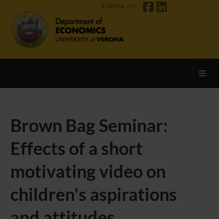
Follow on
Toggl
Brown Bag Seminar:
Effects of a short
motivating video on
children's aspirations
and attitudes