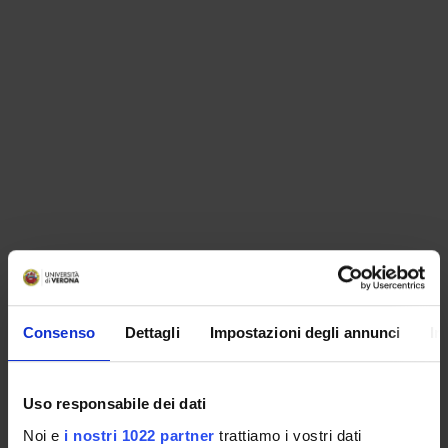
ORGANIZZAZIONE
Consenso
Dettagli
Impostazioni degli annunci
In
GOVERNANCE
COMMISSIONI
Uso responsabile dei dati
UFFICI E STRUTTURE DI SERVIZIO
Noi e
i nostri 1022 partner
trattiamo i vostri dati