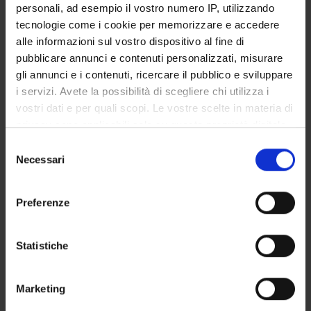
personali, ad esempio il vostro numero IP, utilizzando
SERVIZI DI SEGRETERIA STUDENTI
tecnologie come i cookie per memorizzare e accedere
alle informazioni sul vostro dispositivo al fine di
STRUTTURE DEL DIPARTIMENTO
pubblicare annunci e contenuti personalizzati, misurare
gli annunci e i contenuti, ricercare il pubblico e sviluppare
LABORATORI DI RICERCA
i servizi. Avete la possibilità di scegliere chi utilizza i
vostri dati e per quali scopi. Le vostre scelte in materia di
CENTRI DI RICERCA
privacy sono applicabili solo su questa proprietà digitale
BIBLIOTECHE
in cui avete effettuato le vostre scelte. È possibile
Selezione
modificare o revocare il proprio consenso in qualsiasi
Necessari
del
SPIN OFF E AZIENDE
momento dalla Dichiarazione sui cookie o facendo clic
consenso
sull'icona di attivazione della privacy.
Preferenze
Contatti
Con il tuo consenso, vorremmo anche:
Persone
raccogliere informazioni sulla tua posizione
Statistiche
Luoghi
geografica, con un'approssimazione di qualche
Calendario
metro,
Marketing
Identificare il tuo dispositivo, scansionandolo
attivamente alla ricerca di caratteristiche specifiche