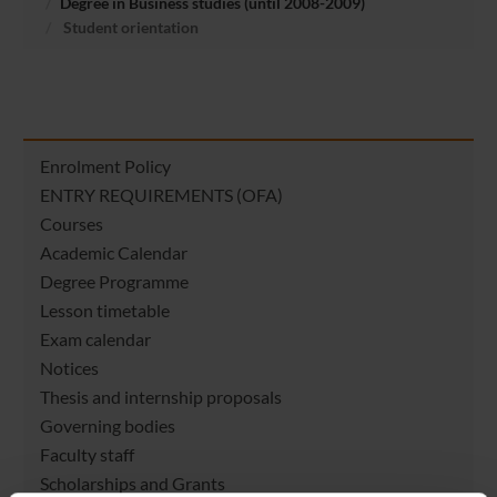
Degree in Business studies (until 2008-2009)
Student orientation
Enrolment Policy
ENTRY REQUIREMENTS (OFA)
Courses
Academic Calendar
Degree Programme
Lesson timetable
Exam calendar
Notices
Thesis and internship proposals
Governing bodies
Faculty staff
Scholarships and Grants