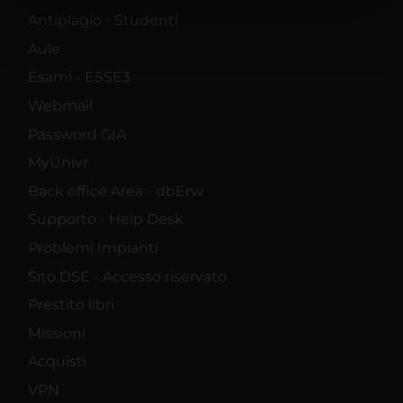
nostri partner che si occupano di analisi dei dati web,
Antiplagio - Studenti
pubblicità e social media, i quali potrebbero combinarle
Aule
con altre informazioni che hai fornito loro o che hanno
Esami - ESSE3
raccolto dal tuo utilizzo dei loro servizi.
Webmail
Password GIA
MyUnivr
Back office Area - dbErw
Supporto - Help Desk
Problemi Impianti
Sito DSE - Accesso riservato
Prestito libri
Missioni
Acquisti
VPN