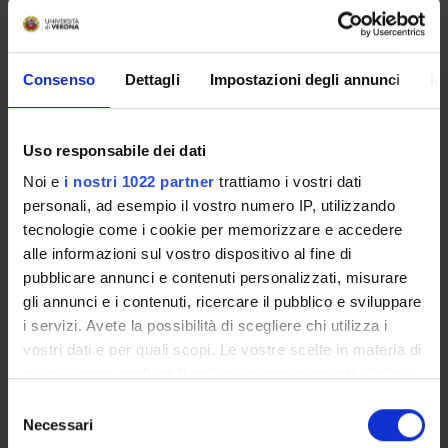
Housing service
Documents
Consenso
Dettagli
Impostazioni degli annunci
In
STUDYING
COURSES
Uso responsabile dei dati
Noi e
i nostri 1022 partner
trattiamo i vostri dati
PHD PROGRAMMES AND POSTGRADUATE
personali, ad esempio il vostro numero IP, utilizzando
TRAINING
tecnologie come i cookie per memorizzare e accedere
alle informazioni sul vostro dispositivo al fine di
Contacts
pubblicare annunci e contenuti personalizzati, misurare
People
gli annunci e i contenuti, ricercare il pubblico e sviluppare
Places
i servizi. Avete la possibilità di scegliere chi utilizza i
vostri dati e per quali scopi. Le vostre scelte in materia di
Calendar
privacy sono applicabili solo su questa proprietà digitale
in cui avete effettuato le vostre scelte. È possibile
Selezione
modificare o revocare il proprio consenso in qualsiasi
Necessari
del
momento dalla Dichiarazione sui cookie o facendo clic