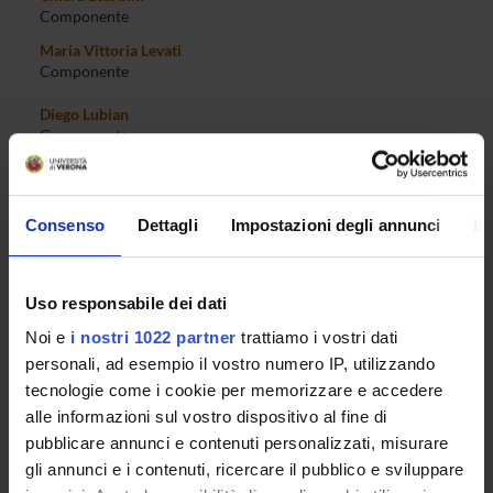
Componente
Maria Vittoria Levati
Componente
Diego Lubian
Componente
Gianpaolo Mariutti
Componente
Consenso
Dettagli
Impostazioni degli annunci
In
Martina Menon
Componente
Marco Minozzo
Componente
Uso responsabile dei dati
Giorgio Mion
Noi e
i nostri 1022 partner
trattiamo i vostri dati
Componente
personali, ad esempio il vostro numero IP, utilizzando
Sara Moggi
tecnologie come i cookie per memorizzare e accedere
Componente
alle informazioni sul vostro dispositivo al fine di
pubblicare annunci e contenuti personalizzati, misurare
Enrico Moretto
Membro
gli annunci e i contenuti, ricercare il pubblico e sviluppare