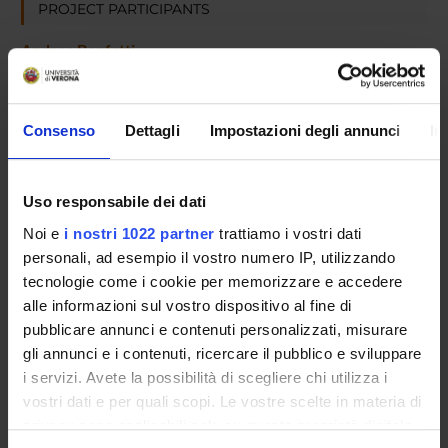
PROJECT PARTICIPANTS
Andrea Bonfatti
Federico Perali
Full Professor
Consenso
Dettagli
Impostazioni degli annunci
In
Michela Sironi
Uso responsabile dei dati
RESEARCH AREAS INVOLVED IN THE PROJECT
Noi e
i nostri 1022 partner
trattiamo i vostri dati
personali, ad esempio il vostro numero IP, utilizzando
Economia dell’ambiente, dell’energia e dello sviluppo territori
tecnologie come i cookie per memorizzare e accedere
Agricultural and Natural Resource Economics; Environmental
alle informazioni sul vostro dispositivo al fine di
pubblicare annunci e contenuti personalizzati, misurare
gli annunci e i contenuti, ricercare il pubblico e sviluppare
i servizi. Avete la possibilità di scegliere chi utilizza i
ACTIVITIES
vostri dati e per quali scopi. Le vostre scelte in materia di
privacy sono applicabili solo su questa proprietà digitale
RESEARCH AREAS