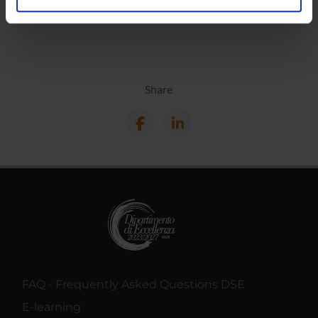
analizzare il nostro traffico. Condividiamo inoltre
informazioni sul modo in cui utilizzi il nostro sito con i
nostri partner che si occupano di analisi dei dati web,
pubblicità e social media, i quali potrebbero combinarle
con altre informazioni che hai fornito loro o che hanno
Share
raccolto dal tuo utilizzo dei loro servizi.
FAQ - Frequently Asked Questions DSE
E-learning