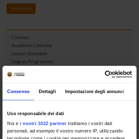
MYUNIVR
Courses
Academic Calendar
Lesson timetable
Degree Programme
Exam calendar
Notices
Thesis and internship proposals
Consenso
Dettagli
Impostazioni degli annunci
In
Governing bodies
Faculty staff
Student Career Management
Uso responsabile dei dati
Scholarships and Grants
Noi e
i nostri 1022 partner
trattiamo i vostri dati
Housing service
personali, ad esempio il vostro numero IP, utilizzando
Documents
tecnologie come i cookie per memorizzare e accedere