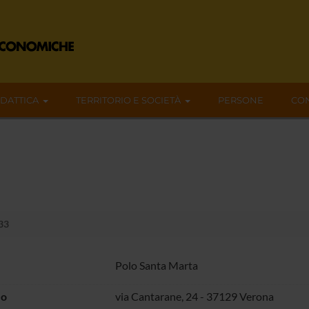
IDATTICA
TERRITORIO E SOCIETÀ
PERSONE
CON
.33
Polo Santa Marta
zo
via Cantarane, 24 - 37129 Verona