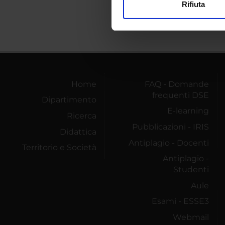
Rifiuta
Utilizziamo i cookie per perso
nostro traffico. Condividiamo 
di analisi dei dati web, pubbl
che hanno raccolto dal tuo uti
Home
FAQ - Domande
frequenti DSE
Dipartimento
E-learning
Ricerca
Pubblicazioni - IRIS
Didattica
Antiplagio - Docenti
Territorio e Società
Antiplagio -
Studenti
Aule
Esami - ESSE3
Webmail