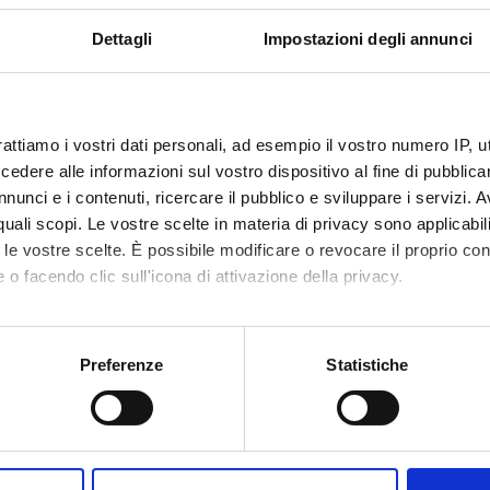
Dettagli
Impostazioni degli annunci
rattiamo i vostri dati personali, ad esempio il vostro numero IP, 
dere alle informazioni sul vostro dispositivo al fine di pubblica
nunci e i contenuti, ricercare il pubblico e sviluppare i servizi. A
r quali scopi. Le vostre scelte in materia di privacy sono applicabi
to le vostre scelte. È possibile modificare o revocare il proprio 
 o facendo clic sull'icona di attivazione della privacy.
mo anche:
oni sulla tua posizione geografica, con un'approssimazione di qu
Preferenze
Statistiche
spositivo, scansionandolo attivamente alla ricerca di caratteristich
aborati i tuoi dati personali e imposta le tue preferenze nella
s
Condividi
consenso in qualsiasi momento dalla Dichiarazione sui cookie.