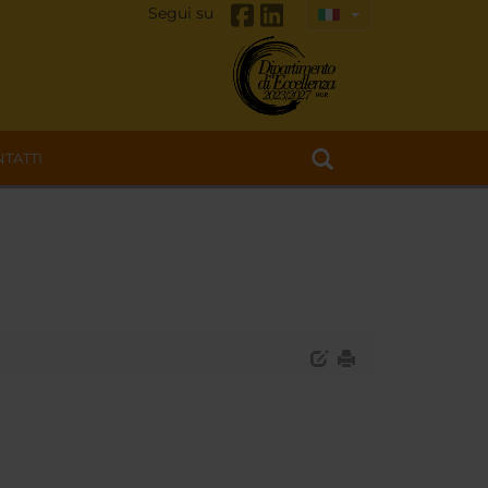
Segui su
TATTI