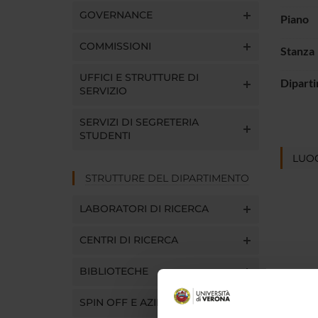
GOVERNANCE
Piano
COMMISSIONI
Stanza
UFFICI E STRUTTURE DI
Dipart
SERVIZIO
SERVIZI DI SEGRETERIA
STUDENTI
LUOG
STRUTTURE DEL DIPARTIMENTO
LABORATORI DI RICERCA
CENTRI DI RICERCA
BIBLIOTECHE
SPIN OFF E AZIENDE