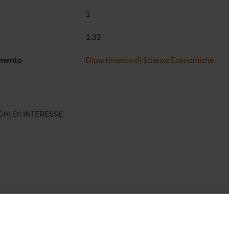
1
1.33
imento
Dipartimento di Scienze Economiche
HI DI INTERESSE