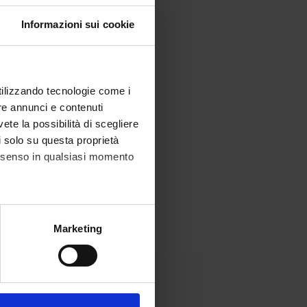
Informazioni sui cookie
utilizzando tecnologie come i
re annunci e contenuti
vete la possibilità di scegliere
li solo su questa proprietà
consenso in qualsiasi momento
alche metro,
Marketing
e specifiche (impronte
ezione dettagli
. Puoi