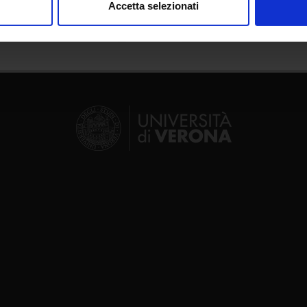
Accetta selezionati
nalizzare contenuti ed annunci, per fornire funzionalità dei socia
inoltre informazioni sul modo in cui utilizzi il nostro sito con i n
icità e social media, i quali potrebbero combinarle con altre inform
lizzo dei loro servizi.