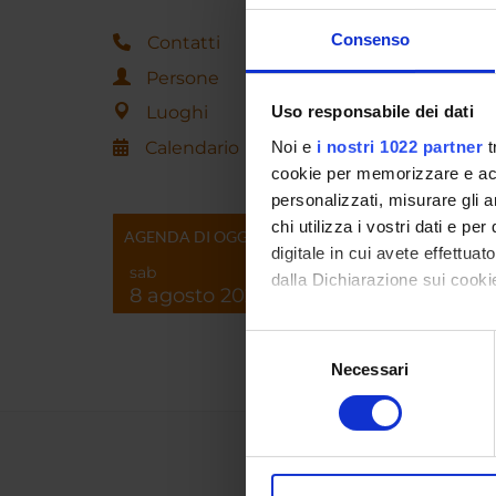
Consenso
Contatti
Persone
Luoghi
Uso responsabile dei dati
Calendario
Noi e
i nostri 1022 partner
t
cookie per memorizzare e acce
personalizzati, misurare gli an
chi utilizza i vostri dati e pe
AGENDA DI OGGI
digitale in cui avete effettua
sab
dalla Dichiarazione sui cookie
8 agosto 2026
Con il tuo consenso, vorrem
Selezione
raccogliere informazi
Necessari
del
Identificare il tuo di
consenso
digitali).
Approfondisci come vengono el
modificare o ritirare il tuo 