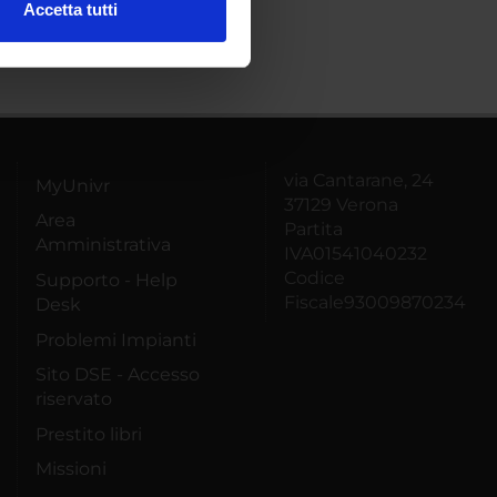
Accetta tutti
l media e per analizzare il
ostri partner che si occupano
azioni che hai fornito loro o
via Cantarane, 24
MyUnivr
37129 Verona
Area
Partita
Amministrativa
IVA01541040232
Codice
Supporto - Help
Fiscale93009870234
Desk
Problemi Impianti
Sito DSE - Accesso
riservato
Prestito libri
Missioni