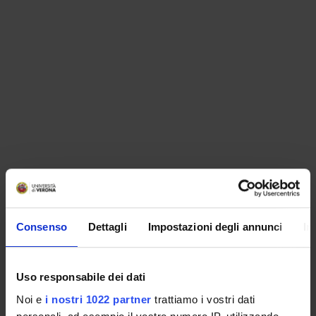
ORGANISATION
Consenso
Dettagli
Impostazioni degli annunci
In
GOVERNANCE
COMMITTEES
Uso responsabile dei dati
Noi e
i nostri 1022 partner
trattiamo i vostri dati
DEPARTMENT ADMINISTRATION OFFICES