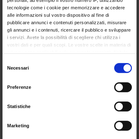
personali, ad esempio il vostro numero IP, utilizzando
STUDENT ADMINISTRATION OFFICES
tecnologie come i cookie per memorizzare e accedere
alle informazioni sul vostro dispositivo al fine di
DEPARTMENT FACILITIES
pubblicare annunci e contenuti personalizzati, misurare
gli annunci e i contenuti, ricercare il pubblico e sviluppare
RESEARCH LABORATORIES
i servizi. Avete la possibilità di scegliere chi utilizza i
vostri dati e per quali scopi. Le vostre scelte in materia di
RESEARCH CENTRES
privacy sono applicabili solo su questa proprietà digitale
in cui avete effettuato le vostre scelte. È possibile
Selezione
LIBRARIES
modificare o revocare il proprio consenso in qualsiasi
Necessari
del
momento dalla Dichiarazione sui cookie o facendo clic
SPIN OFF AND COMPANIES
consenso
sull'icona di attivazione della privacy.
Preferenze
Contacts
Con il tuo consenso, vorremmo anche:
People
raccogliere informazioni sulla tua posizione
Statistiche
Places
geografica, con un'approssimazione di qualche
metro,
Calendar
Marketing
Identificare il tuo dispositivo, scansionandolo
attivamente alla ricerca di caratteristiche specifiche