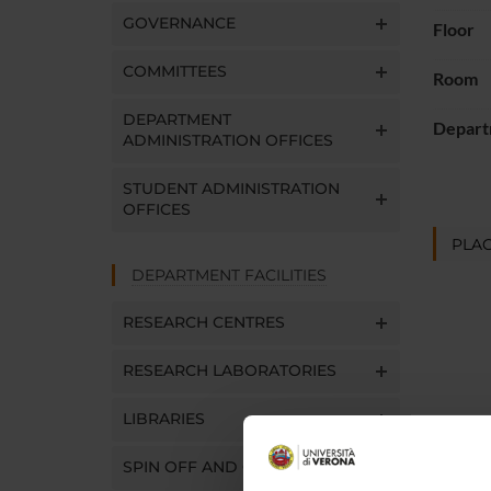
GOVERNANCE
Floor
COMMITTEES
Room
DEPARTMENT
Depart
ADMINISTRATION OFFICES
STUDENT ADMINISTRATION
OFFICES
PLAC
DEPARTMENT FACILITIES
RESEARCH CENTRES
RESEARCH LABORATORIES
LIBRARIES
SPIN OFF AND COMPANIES