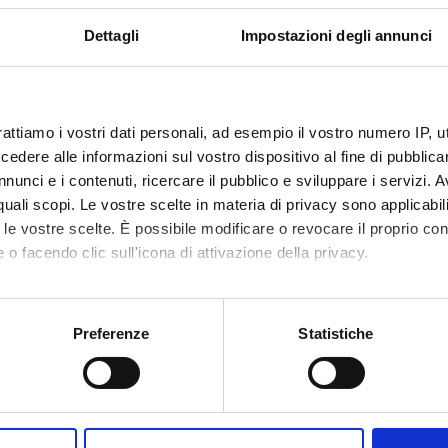
Dettagli
Impostazioni degli annunci
rattiamo i vostri dati personali, ad esempio il vostro numero IP, 
dere alle informazioni sul vostro dispositivo al fine di pubblica
nunci e i contenuti, ricercare il pubblico e sviluppare i servizi. A
r quali scopi. Le vostre scelte in materia di privacy sono applicabi
to le vostre scelte. È possibile modificare o revocare il proprio 
 o facendo clic sull'icona di attivazione della privacy.
mo anche:
oni sulla tua posizione geografica, con un'approssimazione di qu
Preferenze
Statistiche
spositivo, scansionandolo attivamente alla ricerca di caratteristich
aborati i tuoi dati personali e imposta le tue preferenze nella
s
Share
consenso in qualsiasi momento dalla Dichiarazione sui cookie.