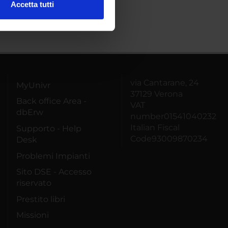
Accetta tutti
l media e per analizzare il
ostri partner che si occupano
azioni che hai fornito loro o
via Cantarane, 24
MyUnivr
37129 Verona
Back office Area -
VAT
dbErw
number01541040232
Italian Fiscal
Supporto - Help
Code93009870234
Desk
Problemi Impianti
Sito DSE - Accesso
riservato
Prestito libri
Missioni