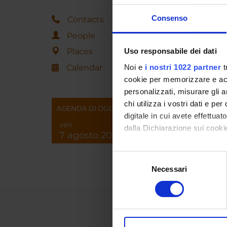
Consenso
Contacts
People
Places
Uso responsabile dei dati
Calendar
Noi e
i nostri 1022 partner
t
cookie per memorizzare e acce
personalizzati, misurare gli an
chi utilizza i vostri dati e pe
AGENDA DI OGGI
digitale in cui avete effettua
ven
dalla Dichiarazione sui cookie
7 agosto 2026
Con il tuo consenso, vorrem
Selezione
raccogliere informazi
Necessari
del
Identificare il tuo di
consenso
digitali).
Approfondisci come vengono el
modificare o ritirare il tuo 