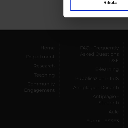
Rifiuta
Utilizziamo i cookie per perso
nostro traffico. Condividiamo 
di analisi dei dati web, pubbl
che hanno raccolto dal tuo uti
Home
FAQ - Frequently
Asked Questions
Department
DSE
Research
E-learning
Teaching
Pubblicazioni - IRIS
Community
Antiplagio - Docenti
Engagement
Antiplagio -
Studenti
Aule
Esami - ESSE3