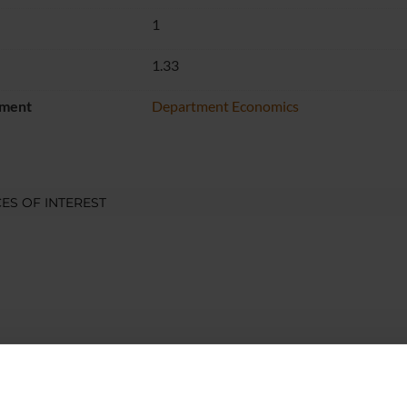
1
1.33
ment
Department Economics
ES OF INTEREST