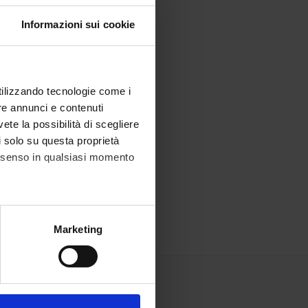
Informazioni sui cookie
utilizzando tecnologie come i
re annunci e contenuti
vete la possibilità di scegliere
li solo su questa proprietà
consenso in qualsiasi momento
alche metro,
Marketing
e specifiche (impronte
ezione dettagli
. Puoi