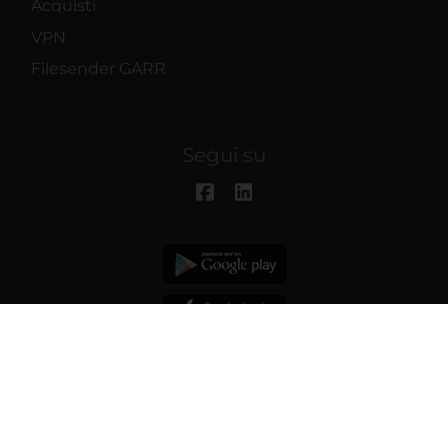
Acquisti
VPN
Filesender GARR
Segui su