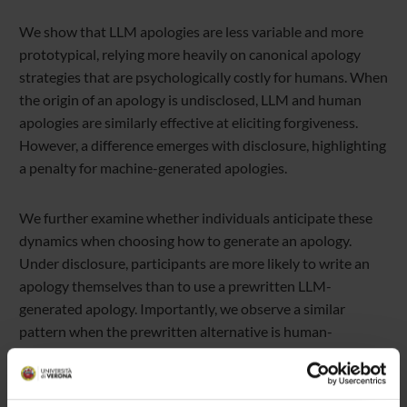
We show that LLM apologies are less variable and more
prototypical, relying more heavily on canonical apology
strategies that are psychologically costly for humans. When
the origin of an apology is undisclosed, LLM and human
apologies are similarly effective at eliciting forgiveness.
However, a difference emerges with disclosure, highlighting
a penalty for machine-generated apologies.
We further examine whether individuals anticipate these
dynamics when choosing how to generate an apology.
Under disclosure, participants are more likely to write an
apology themselves than to use a prewritten LLM-
generated apology. Importantly, we observe a similar
pattern when the prewritten alternative is human-
generated. This suggests that individuals anticipate a
penalty for using prewritten apologies per se, rather than a
penalty specific to machine origin. Consistent with this