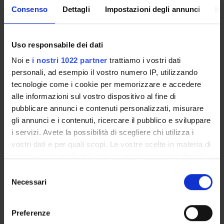
interpretation, these effects are fully absorbed once
Consenso
Dettagli
Impostazioni degli annunci
In
participants’ beliefs about relative effectiveness are
controlled for, indicating that apology-generation choices
Uso responsabile dei dati
are driven by beliefs rather than disclosure or origin per se.
Noi e
i nostri 1022 partner
trattiamo i vostri dati
personali, ad esempio il vostro numero IP, utilizzando
Overall, we show that LLMs produce apologies that are
tecnologie come i cookie per memorizzare e accedere
instrumentally effective but potentially socially fragile
alle informazioni sul vostro dispositivo al fine di
when their origin is disclosed. Rather than expanding
pubblicare annunci e contenuti personalizzati, misurare
expressive capacity, LLMs appear to reshape apology and
gli annunci e i contenuti, ricercare il pubblico e sviluppare
forgiveness outcomes by shifting beliefs about effort and
i servizi. Avete la possibilità di scegliere chi utilizza i
authenticity, thereby altering how actions are interpreted.
vostri dati e per quali scopi. Le vostre scelte in materia di
privacy sono applicabili solo su questa proprietà digitale
in cui avete effettuato le vostre scelte. È possibile
Selezione
modificare o revocare il proprio consenso in qualsiasi
Necessari
del
momento dalla Dichiarazione sui cookie o facendo clic
consenso
Referente
sull'icona di attivazione della privacy.
Maria Vittoria Levati
Preferenze