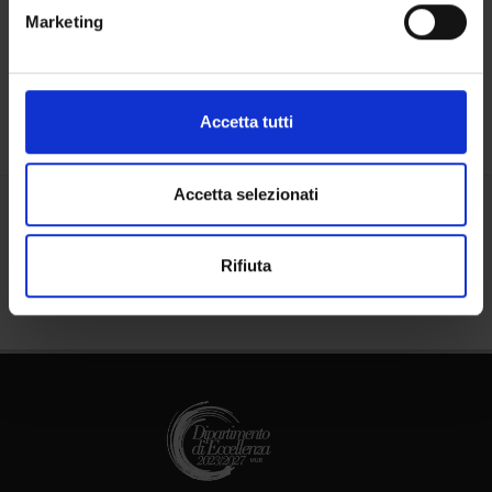
metro,
Luoghi
Marketing
Identificare il tuo dispositivo, scansionandolo
Calendario
attivamente alla ricerca di caratteristiche specifiche
(impronte digitali).
Approfondisci come vengono elaborati i tuoi dati personali
Accetta tutti
e imposta le tue preferenze nella
sezione dettagli
. Puoi
modificare o ritirare il tuo consenso in qualsiasi momento
dalla Dichiarazione sui cookie.
Accetta selezionati
Condividi
Utilizziamo i cookie per personalizzare contenuti ed
Rifiuta
annunci, per fornire funzionalità dei social media e per
analizzare il nostro traffico. Condividiamo inoltre
informazioni sul modo in cui utilizzi il nostro sito con i
nostri partner che si occupano di analisi dei dati web,
pubblicità e social media, i quali potrebbero combinarle
con altre informazioni che hai fornito loro o che hanno
raccolto dal tuo utilizzo dei loro servizi.